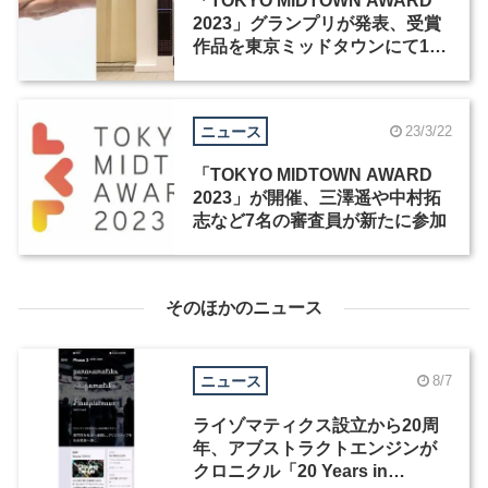
「TOKYO MIDTOWN AWARD
2023」グランプリが発表、受賞
作品を東京ミッドタウンにて11
月12日まで展示
ニュース
23/3/22
「TOKYO MIDTOWN AWARD
2023」が開催、三澤遥や中村拓
志など7名の審査員が新たに参加
そのほかのニュース
ニュース
8/7
ライゾマティクス設立から20周
年、アブストラクトエンジンが
クロニクル「20 Years in