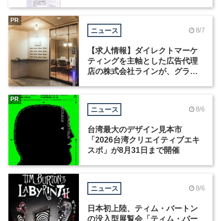
Motion」を公開
PR
ニュース
8/7
【求人情報】ダイレクトマーケ
ティングを主軸とした広告代理
店の株式会社ラインが、グラフ
ィックデザイナーを募集
PR
ニュース
8/6
台湾最大のデザイン見本市
「2026台湾クリエイティブエキ
スポ」が8月31日まで開催
ニュース
8/6
日本初上陸、ティム・バートン
の没入型展覧会「ティム・バー