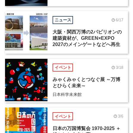
ニュース
6/17
大阪・関西万博の2パビリオンの
建築資材が、GREEN×EXPO
2027のメインゲートなどへ再生
イベント
3/18
みゃくみゃくとつなぐ展 ～万博
とひらく未来～
日本科学未来館
イベント
3/6
日本の万国博覧会 1970-2025 ＋