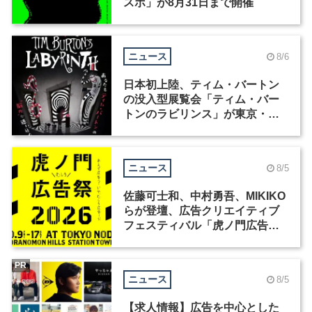
スポ」が8月31日まで開催
ニュース
8/6
日本初上陸、ティム・バートン
の没入型展覧会「ティム・バー
トンのラビリンス」が東京・豊
洲で開催
ニュース
8/5
佐藤可士和、中村勇吾、MIKIKO
らが登壇、広告クリエイティブ
フェスティバル「虎ノ門広告
祭」の第2回が開催
PR
ニュース
8/5
【求人情報】広告を中心とした