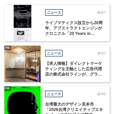
ニュース
8/7
ライゾマティクス設立から20周
年、アブストラクトエンジンが
クロニクル「20 Years in
Motion」を公開
PR
ニュース
8/7
【求人情報】ダイレクトマーケ
ティングを主軸とした広告代理
店の株式会社ラインが、グラフ
ィックデザイナーを募集
PR
ニュース
8/6
台湾最大のデザイン見本市
「2026台湾クリエイティブエキ