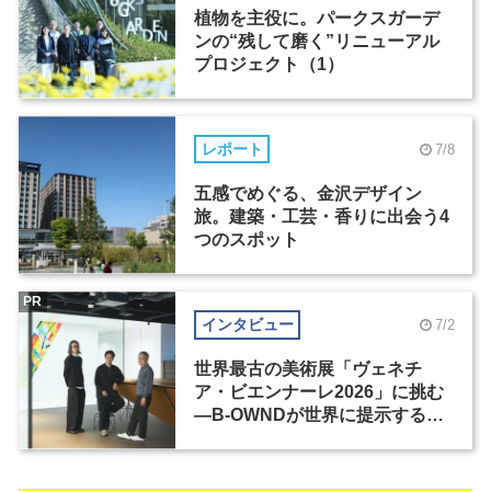
植物を主役に。パークスガーデ
ンの“残して磨く”リニューアル
プロジェクト（1）
レポート
7/8
五感でめぐる、金沢デザイン
旅。建築・工芸・香りに出会う4
つのスポット
PR
インタビュー
7/2
世界最古の美術展「ヴェネチ
ア・ビエンナーレ2026」に挑む
―B-OWNDが世界に提示する美
の基準とは？（前編）