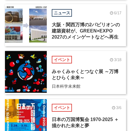
ニュース
6/17
大阪・関西万博の2パビリオンの
建築資材が、GREEN×EXPO
2027のメインゲートなどへ再生
イベント
3/18
みゃくみゃくとつなぐ展 ～万博
とひらく未来～
日本科学未来館
イベント
3/6
日本の万国博覧会 1970-2025 ＋
描かれた未来と夢