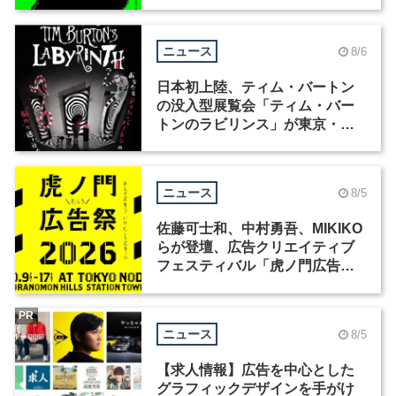
ニュース
8/6
日本初上陸、ティム・バートン
の没入型展覧会「ティム・バー
トンのラビリンス」が東京・豊
洲で開催
ニュース
8/5
佐藤可士和、中村勇吾、MIKIKO
らが登壇、広告クリエイティブ
フェスティバル「虎ノ門広告
祭」の第2回が開催
PR
ニュース
8/5
【求人情報】広告を中心とした
グラフィックデザインを手がけ