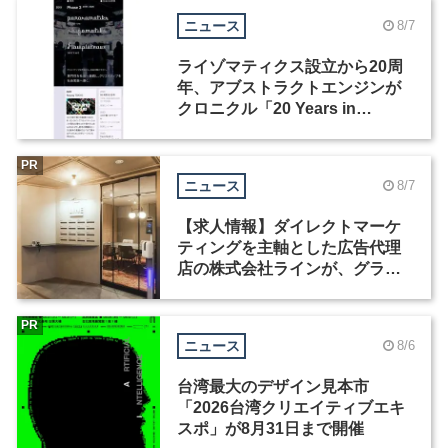
ニュース
8/7
ライゾマティクス設立から20周
年、アブストラクトエンジンが
クロニクル「20 Years in
Motion」を公開
PR
ニュース
8/7
【求人情報】ダイレクトマーケ
ティングを主軸とした広告代理
店の株式会社ラインが、グラフ
ィックデザイナーを募集
PR
ニュース
8/6
台湾最大のデザイン見本市
「2026台湾クリエイティブエキ
スポ」が8月31日まで開催