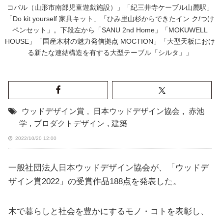
コパル（山形市南部児童遊戯施設）」「紀三井寺ケーブル山麓駅」
「Do kit yourself 家具キット」「ひみ里山杉からできたイン ク/つけ
ペンセット」。下段左から「SANU 2nd Home」「MOKUWELL
HOUSE」「国産木材の魅力発信拠点 MOCTION」「大型天板におけ
る新たな連結構造を有する大型テーブル「シルタ」」
ウッドデザイン賞
,
日本ウッドデザイン協会
,
赤池
学
,
プロダクトデザイン
,
建築
2022/10/20 12:00
一般社団法人日本ウッドデザイン協会が、「ウッドデ
ザイン賞2022」の受賞作品188点を発表した。
木で暮らしと社会を豊かにするモノ・コトを表彰し、