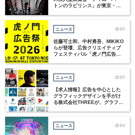
トンのラビリンス」が東京・豊
洲で開催
ニュース
8/5
佐藤可士和、中村勇吾、MIKIKO
らが登壇、広告クリエイティブ
フェスティバル「虎ノ門広告
祭」の第2回が開催
PR
ニュース
8/5
【求人情報】広告を中心とした
グラフィックデザインを手がけ
る株式会社THREEが、グラフィ
ックデザイナーを募集
ニュース
8/4