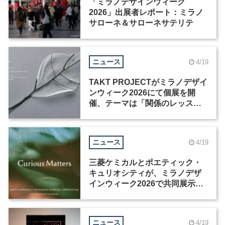
「ミラノデザインウィーク
2026」出展者レポート：ミラノ
サローネ＆サローネサテリテ
ニュース
4/19
TAKT PROJECTがミラノデザイ
ンウィーク2026にて個展を開
催、テーマは「関係のレッス
ン」
ニュース
4/19
三菱ケミカルとポエティック・
キュリオシティが、ミラノデザ
インウィーク2026で共同展示を
開催
ニュース
4/19