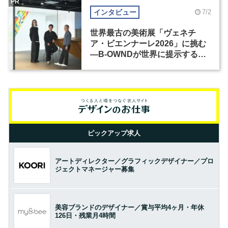
PR
インタビュー
7/2
世界最古の美術展「ヴェネチ
ア・ビエンナーレ2026」に挑む
―B-OWNDが世界に提示する美
の基準とは？（前編）
ピックアップ求人
アートディレクター／グラフィックデザイナー／プロ
ジェクトマネージャー募集
美容ブランドのデザイナー／賞与平均4ヶ月・年休
126日・残業月4時間