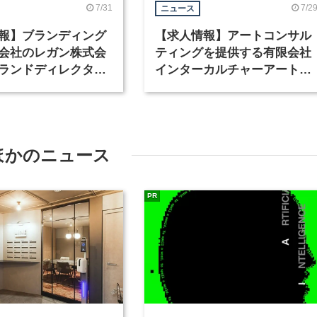
7/31
7/2
ニュース
報】ブランディング
【求人情報】アートコンサル
会社のレガン株式会
ティングを提供する有限会社
ランドディレクター
インターカルチャーアート
種を募集
が、インテリアデザイナーな
ど2職種を募集
ほかのニュース
PR