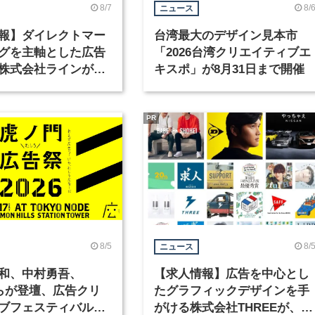
8/7
8/
ニュース
報】ダイレクトマー
台湾最大のデザイン見本市
グを主軸とした広告
「2026台湾クリエイティブエ
株式会社ラインが、
キスポ」が8月31日まで開催
ックデザイナーを募
PR
8/5
8/
ニュース
和、中村勇吾、
【求人情報】広告を中心とし
KOらが登壇、広告クリ
たグラフィックデザインを手
ブフェスティバル
がける株式会社THREEが、グ