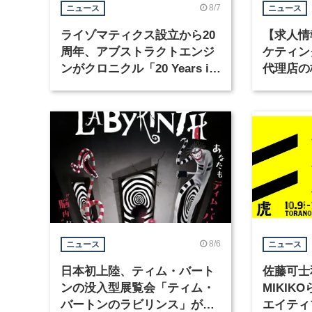
8/7
ニュース
ニュース
ライゾマティクス設立から20
【求人情
周年、アブストラクトエンジ
ケティン
ンがクロニクル「20 Years in
代理店の
Motion」を公開
グラフィ
集
8/6
ニュース
ニュース
日本初上陸、ティム・バート
佐藤可士
ンの没入型展覧会「ティム・
MIKI
バートンのラビリンス」が東
エイティ