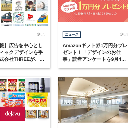
8/5
8/
ニュース
報】広告を中心とし
Amazonギフト券1万円分プレ
ィックデザインを手
ゼント！「デザインのお仕
式会社THREEが、グ
事」読者アンケートを9月4日
クデザイナーを募集
まで実施中！
PR