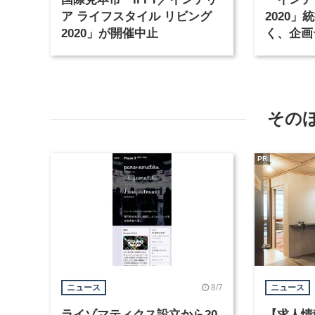
ア ライフスタイル リビング
2020
2020」が開催中止
く、企画テ
と見本市
その
PR
8/7
ニュース
ニュース
ライゾマティクス設立から20
【求人情