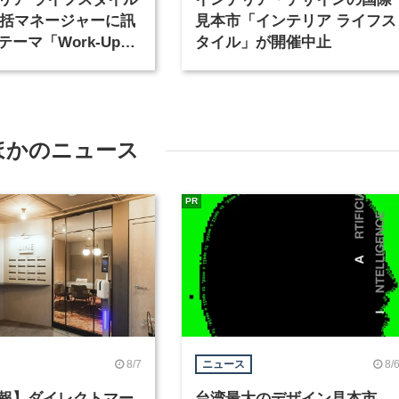
」統括マネージャーに訊
見本市「インテリア ライフス
ーマ「Work-Up」
タイル」が開催中止
のこれから
ほかのニュース
PR
8/7
8/
ニュース
報】ダイレクトマー
台湾最大のデザイン見本市