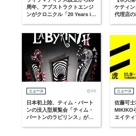
周年、アブストラクトエンジ
ケティン
ンがクロニクル「20 Years in
代理店の
Motion」を公開
グラフィ
集
8/6
ニュース
ニュース
日本初上陸、ティム・バート
佐藤可士
ンの没入型展覧会「ティム・
MIKI
バートンのラビリンス」が東
エイティ
京・豊洲で開催
「虎ノ門
催