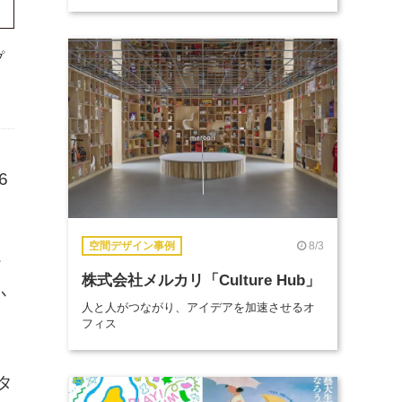
プ
6
8/3
空間デザイン事例
イ
株式会社メルカリ「Culture Hub」
か
人と人がつながり、アイデアを加速させるオ
フィス
タ