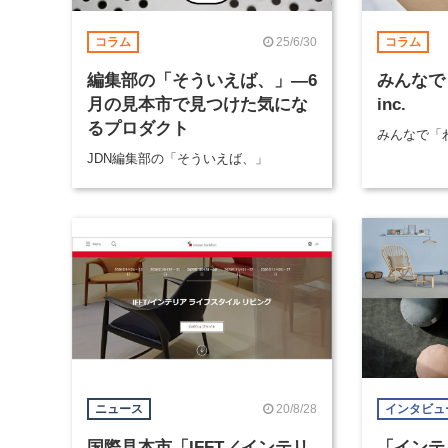
25/6/30
コラム
コラム
編集部の「そういえば、」―6
みんなで「
月の見本市で見つけた気にな
inc.
るプロダクト
みんなで「
JDN編集部の「そういえば、」
20/8/28
ニュース
インタビュ
国際見本市「IFFT／インテリ
「インテ