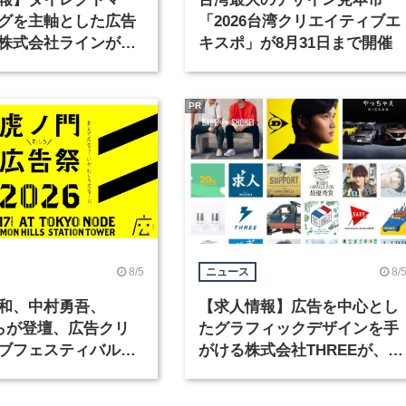
グを主軸とした広告
「2026台湾クリエイティブエ
株式会社ラインが、
キスポ」が8月31日まで開催
ックデザイナーを募
PR
8/5
8/
ニュース
和、中村勇吾、
【求人情報】広告を中心とし
KOらが登壇、広告クリ
たグラフィックデザインを手
ブフェスティバル
がける株式会社THREEが、グ
広告祭」の第2回が開
ラフィックデザイナーを募集