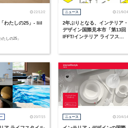
22/12/2
21/9/2
ニュース
わたしの25」- liil
2年ぶりとなる、インテリア
デザイン国際見本市「第13回
IFFT/インテリア ライフスタ
わたしの25」
イル リビング」が10月18日か
ら開催
20/7/15
20/4/1
ー
ニュース
リア ライフスタイル
インテリア・デザインの国際