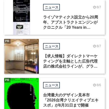
ニュース
8/7
ライゾマティクス設立から20周
年、アブストラクトエンジンが
クロニクル「20 Years in
Motion」を公開
PR
ニュース
8/7
【求人情報】ダイレクトマーケ
ティングを主軸とした広告代理
店の株式会社ラインが、グラフ
ィックデザイナーを募集
PR
ニュース
8/6
台湾最大のデザイン見本市
「2026台湾クリエイティブエキ
スポ」が8月31日まで開催