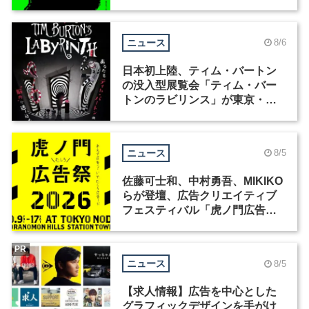
ニュース
8/6
日本初上陸、ティム・バートン
の没入型展覧会「ティム・バー
トンのラビリンス」が東京・豊
洲で開催
ニュース
8/5
佐藤可士和、中村勇吾、MIKIKO
らが登壇、広告クリエイティブ
フェスティバル「虎ノ門広告
祭」の第2回が開催
PR
ニュース
8/5
【求人情報】広告を中心とした
グラフィックデザインを手がけ