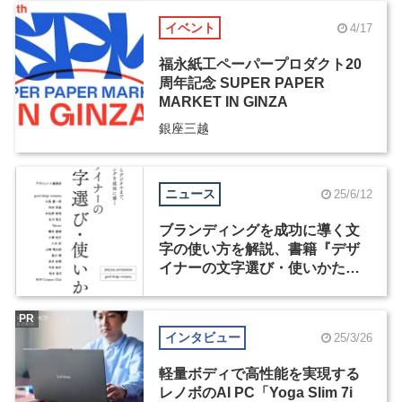
イベント
4/17
福永紙工ペーパープロダクト20
周年記念 SUPER PAPER
MARKET IN GINZA
銀座三越
ニュース
25/6/12
ブランディングを成功に導く文
字の使い方を解説、書籍『デザ
イナーの文字選び・使いかた』
が発売
PR
インタビュー
25/3/26
軽量ボディで高性能を実現する
レノボのAI PC「Yoga Slim 7i