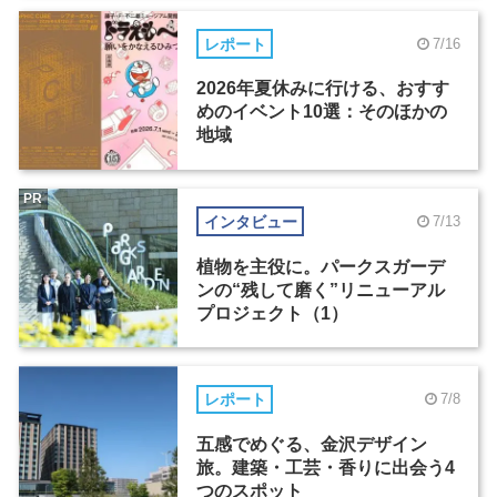
レポート
7/16
2026年夏休みに行ける、おすす
めのイベント10選：そのほかの
地域
PR
インタビュー
7/13
植物を主役に。パークスガーデ
ンの“残して磨く”リニューアル
プロジェクト（1）
レポート
7/8
五感でめぐる、金沢デザイン
旅。建築・工芸・香りに出会う4
つのスポット