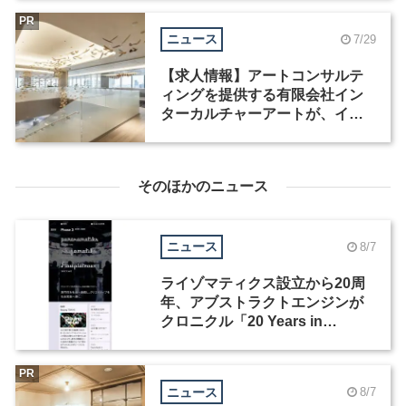
PR
ニュース
7/29
【求人情報】アートコンサルテ
ィングを提供する有限会社イン
ターカルチャーアートが、イン
テリアデザイナーなど2職種を募
集
そのほかのニュース
ニュース
8/7
ライゾマティクス設立から20周
年、アブストラクトエンジンが
クロニクル「20 Years in
Motion」を公開
PR
ニュース
8/7