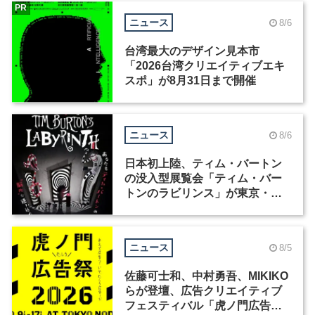
PR
ニュース
8/6
台湾最大のデザイン見本市
「2026台湾クリエイティブエキ
スポ」が8月31日まで開催
ニュース
8/6
日本初上陸、ティム・バートン
の没入型展覧会「ティム・バー
トンのラビリンス」が東京・豊
洲で開催
ニュース
8/5
佐藤可士和、中村勇吾、MIKIKO
らが登壇、広告クリエイティブ
フェスティバル「虎ノ門広告