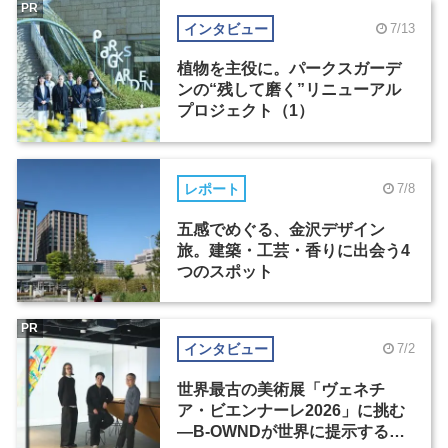
PR
インタビュー
7/13
植物を主役に。パークスガーデ
ンの“残して磨く”リニューアル
プロジェクト（1）
レポート
7/8
五感でめぐる、金沢デザイン
旅。建築・工芸・香りに出会う4
つのスポット
PR
インタビュー
7/2
世界最古の美術展「ヴェネチ
ア・ビエンナーレ2026」に挑む
―B-OWNDが世界に提示する美