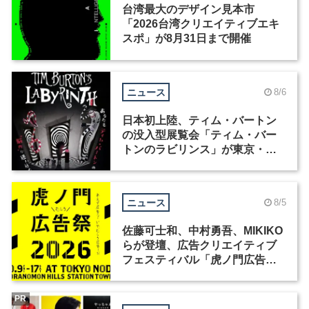
台湾最大のデザイン見本市
「2026台湾クリエイティブエキ
スポ」が8月31日まで開催
ニュース
8/6
日本初上陸、ティム・バートン
の没入型展覧会「ティム・バー
トンのラビリンス」が東京・豊
洲で開催
ニュース
8/5
佐藤可士和、中村勇吾、MIKIKO
らが登壇、広告クリエイティブ
フェスティバル「虎ノ門広告
祭」の第2回が開催
PR