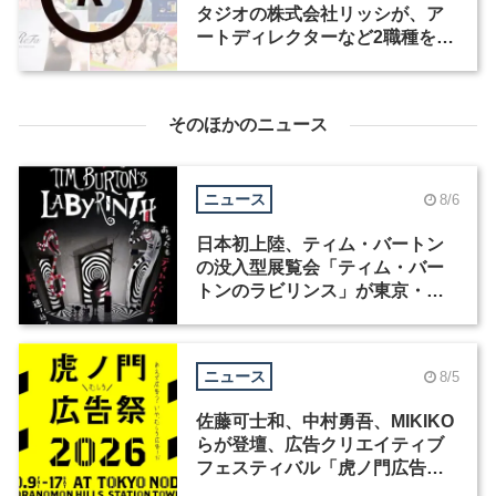
タジオの株式会社リッシが、ア
ートディレクターなど2職種を募
集
そのほかのニュース
ニュース
8/6
日本初上陸、ティム・バートン
の没入型展覧会「ティム・バー
トンのラビリンス」が東京・豊
洲で開催
ニュース
8/5
佐藤可士和、中村勇吾、MIKIKO
らが登壇、広告クリエイティブ
フェスティバル「虎ノ門広告
祭」の第2回が開催