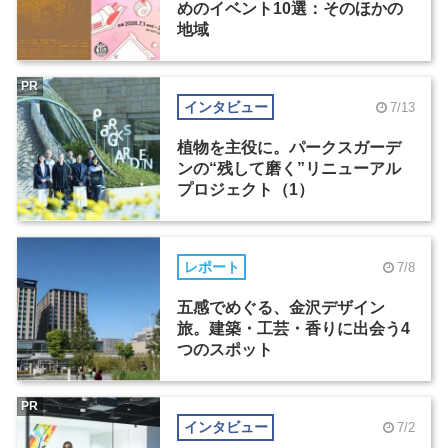
めのイベント10選：そのほかの
地域
PR
インタビュー
7/13
植物を主役に。パークスガーデ
ンの“残して磨く”リニューアル
プロジェクト（1）
レポート
7/8
五感でめぐる、金沢デザイン
旅。建築・工芸・香りに出会う4
つのスポット
PR
インタビュー
7/2