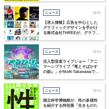
PR
ニュース
8/5
【求人情報】広告を中心とした
グラフィックデザインを手がけ
る株式会社THREEが、グラフィ
ックデザイナーを募集
ニュース
8/4
没入型音楽ライブショー「アニ
マーシブライブ『竜とそばかす
の姫』」がＭoN Takanawaで開
催
ニュース
8/3
国立科学博物館が、性の多様性
を紹介する特別展「生きものた