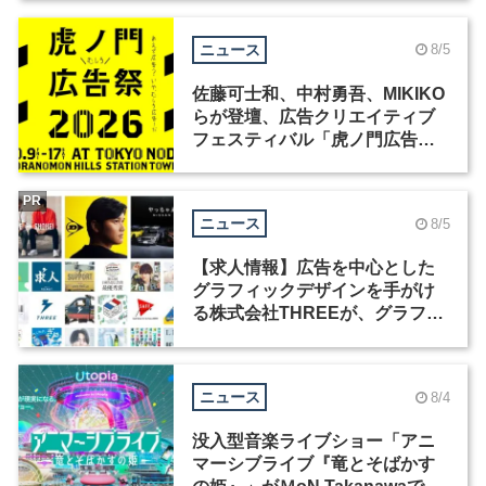
ニュース
8/5
佐藤可士和、中村勇吾、MIKIKO
らが登壇、広告クリエイティブ
フェスティバル「虎ノ門広告
祭」の第2回が開催
PR
ニュース
8/5
【求人情報】広告を中心とした
グラフィックデザインを手がけ
る株式会社THREEが、グラフィ
ックデザイナーを募集
ニュース
8/4
没入型音楽ライブショー「アニ
マーシブライブ『竜とそばかす