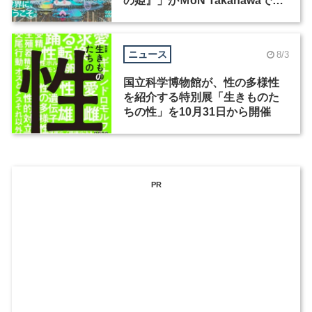
の姫』」がＭoN Takanawaで開
催
ニュース
8/3
国立科学博物館が、性の多様性
を紹介する特別展「生きものた
ちの性」を10月31日から開催
PR