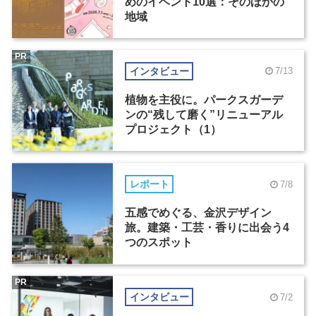
めのイベント10選：そのほかの
地域
PR
インタビュー
7/13
植物を主役に。パークスガーデ
ンの“残して磨く”リニューアル
プロジェクト（1）
レポート
7/8
五感でめぐる、金沢デザイン
旅。建築・工芸・香りに出会う4
つのスポット
PR
インタビュー
7/2