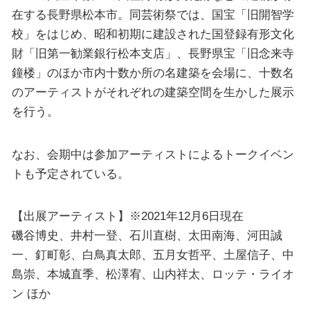
在する長野県松本市。同芸術祭では、国宝「旧開智学
校」をはじめ、昭和初期に建設された国登録有形文化
財「旧第一勧業銀行松本支店」、長野県宝「旧念来寺
鐘楼」のほか市内十数か所の名建築を会場に、十数名
のアーティストがそれぞれの建築空間を生かした展示
を行う。
なお、会期中は参加アーティストによるトークイベン
トも予定されている。
【出展アーティスト】※2021年12月6日現在
磯谷博史、井村一登、石川直樹、太田南海、河田誠
一、釘町彰、白鳥真太郎、五月女哲平、土屋信子、中
島崇、本城直季、松澤宥、山内祥太、ロッテ・ライオ
ン ほか