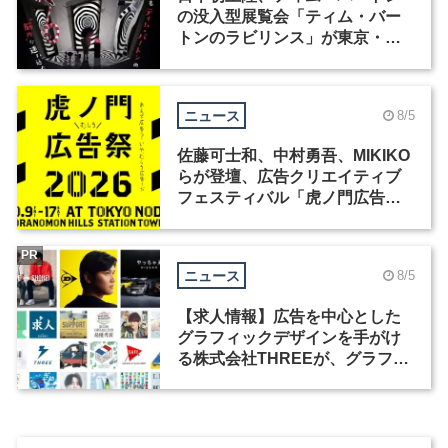
の没入型展覧会「ティム・バー
トンのラビリンス」が東京・豊
洲で開催
ニュース
8/5
佐藤可士和、中村勇吾、MIKIKO
らが登壇、広告クリエイティブ
フェスティバル「虎ノ門広告
祭」の第2回が開催
PR
ニュース
8/5
【求人情報】広告を中心とした
グラフィックデザインを手がけ
る株式会社THREEが、グラフィ
ックデザイナーを募集