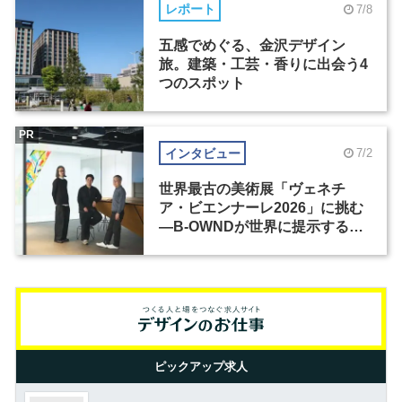
レポート
7/8
五感でめぐる、金沢デザイン
旅。建築・工芸・香りに出会う4
つのスポット
PR
インタビュー
7/2
世界最古の美術展「ヴェネチ
ア・ビエンナーレ2026」に挑む
―B-OWNDが世界に提示する美
の基準とは？（前編）
ピックアップ求人