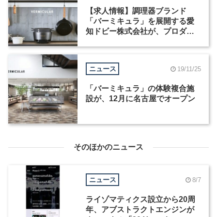
【求人情報】調理器ブランド
「バーミキュラ」を展開する愛
知ドビー株式会社が、プロダク
トデザイナーなど3職種を募集
ニュース
19/11/25
「バーミキュラ」の体験複合施
設が、12月に名古屋でオープン
そのほかのニュース
ニュース
8/7
ライゾマティクス設立から20周
年、アブストラクトエンジンが