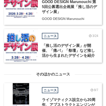
GOOD DESIGN Marunouchi 第
5回公募選出企画展「推し活のデ
ザイン展」
GOOD DESIGN Marunouchi
ニュース
3/24
「推し活のデザイン展」が開
催、「痛バ」「祭壇」など推し
活から生まれたデザインを紹介
そのほかのニュース
ニュース
8/7
ライゾマティクス設立から20周
年、アブストラクトエンジンが