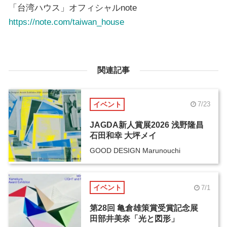
「台湾ハウス」オフィシャルnote
https://note.com/taiwan_house
関連記事
イベント
7/23
JAGDA新人賞展2026 浅野隆昌
石田和幸 大坪メイ
GOOD DESIGN Marunouchi
イベント
7/1
第28回 亀倉雄策賞受賞記念展
田部井美奈「光と図形」