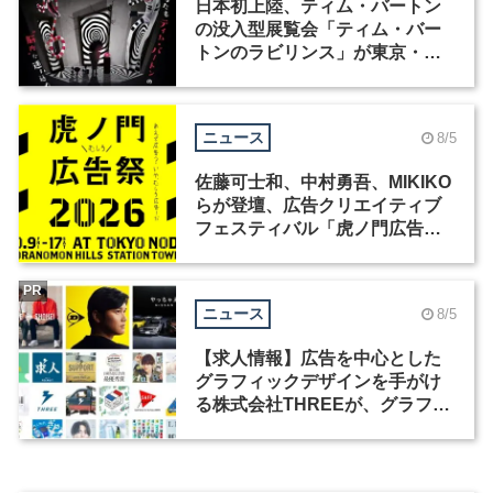
日本初上陸、ティム・バートン
の没入型展覧会「ティム・バー
トンのラビリンス」が東京・豊
洲で開催
ニュース
8/5
佐藤可士和、中村勇吾、MIKIKO
らが登壇、広告クリエイティブ
フェスティバル「虎ノ門広告
祭」の第2回が開催
PR
ニュース
8/5
【求人情報】広告を中心とした
グラフィックデザインを手がけ
る株式会社THREEが、グラフィ
ックデザイナーを募集