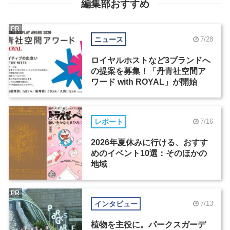
編集部おすすめ
PR
ニュース
7/28
ロイヤルホストなど3ブランドへ
の提案を募集！「丹青社空間ア
ワード with ROYAL」が開始
レポート
7/16
2026年夏休みに行ける、おすす
めのイベント10選：そのほかの
地域
PR
インタビュー
7/13
植物を主役に。パークスガーデ