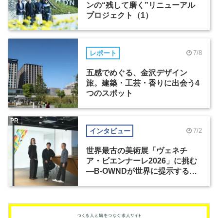
ンの“残して磨く”リニューアル
プロジェクト（1）
レポート
7/8
五感でめぐる、金沢デザイン
旅。建築・工芸・香りに出会う4
つのスポット
PR
インタビュー
7/2
世界最古の美術展「ヴェネチ
ア・ビエンナーレ2026」に挑む
―B-OWNDが世界に提示する美
の基準とは？（前編）