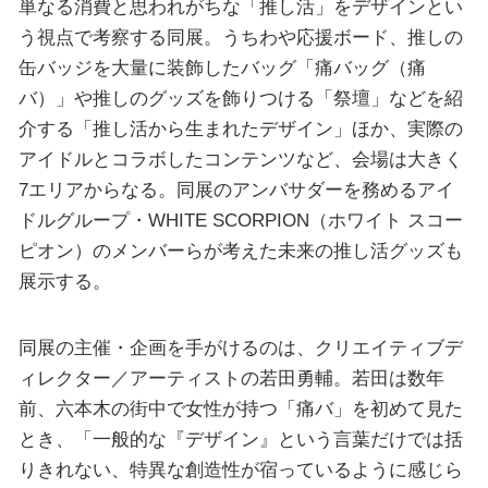
単なる消費と思われがちな「推し活」をデザインとい
う視点で考察する同展。うちわや応援ボード、推しの
缶バッジを大量に装飾したバッグ「痛バッグ（痛
バ）」や推しのグッズを飾りつける「祭壇」などを紹
介する「推し活から生まれたデザイン」ほか、実際の
アイドルとコラボしたコンテンツなど、会場は大きく
7エリアからなる。同展のアンバサダーを務めるアイ
ドルグループ・WHITE SCORPION（ホワイト スコー
ピオン）のメンバーらが考えた未来の推し活グッズも
展示する。
同展の主催・企画を手がけるのは、クリエイティブデ
ィレクター／アーティストの若田勇輔。若田は数年
前、六本木の街中で女性が持つ「痛バ」を初めて見た
とき、「一般的な『デザイン』という言葉だけでは括
りきれない、特異な創造性が宿っているように感じら