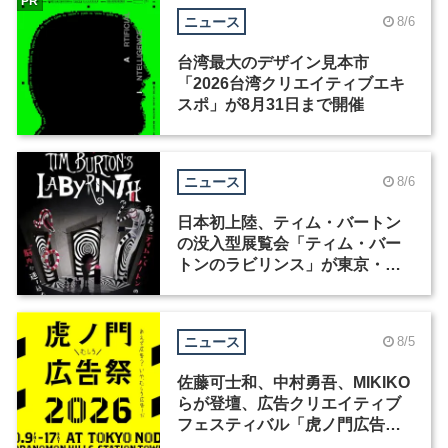
PR
ニュース
8/6
台湾最大のデザイン見本市
「2026台湾クリエイティブエキ
スポ」が8月31日まで開催
ニュース
8/6
日本初上陸、ティム・バートン
の没入型展覧会「ティム・バー
トンのラビリンス」が東京・豊
洲で開催
ニュース
8/5
佐藤可士和、中村勇吾、MIKIKO
らが登壇、広告クリエイティブ
フェスティバル「虎ノ門広告
祭」の第2回が開催