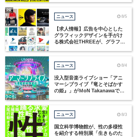
PR
ニュース
8/5
【求人情報】広告を中心とした
グラフィックデザインを手がけ
る株式会社THREEが、グラフィ
ックデザイナーを募集
ニュース
8/4
没入型音楽ライブショー「アニ
マーシブライブ『竜とそばかす
の姫』」がＭoN Takanawaで開
催
ニュース
8/3
国立科学博物館が、性の多様性
を紹介する特別展「生きものた