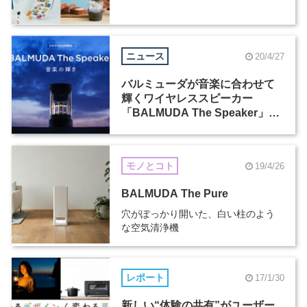
ニュース
20/4/27
バルミューダが音楽に合わせて
輝くワイヤレススピーカー
「BALMUDA The Speaker」を
発表
モノとコト
19/4/26
BALMUDA The Pure
穴がぽっかり開いた、白い柱のよう
な空気清浄機
レポート
17/1/30
新しい“体験の共有”がユーザー