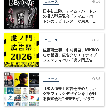
ニュース
8/6
日本初上陸、ティム・バートン
の没入型展覧会「ティム・バー
トンのラビリンス」が東京・豊
洲で開催
ニュース
8/5
佐藤可士和、中村勇吾、MIKIKO
らが登壇、広告クリエイティブ
フェスティバル「虎ノ門広告
祭」の第2回が開催
PR
ニュース
8/5
【求人情報】広告を中心とした
グラフィックデザインを手がけ
る株式会社THREEが、グラフィ
ックデザイナーを募集