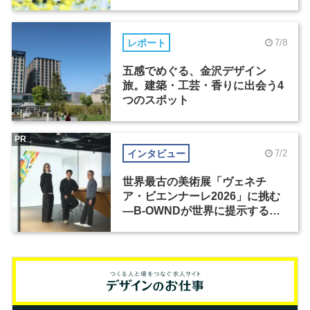
レポート
7/8
五感でめぐる、金沢デザイン
旅。建築・工芸・香りに出会う4
つのスポット
PR
インタビュー
7/2
世界最古の美術展「ヴェネチ
ア・ビエンナーレ2026」に挑む
―B-OWNDが世界に提示する美
の基準とは？（前編）