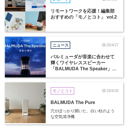
リモートワークを応援！編集部
おすすめの「モノとコト」 vol.2
ニュース
20/4/27
バルミューダが音楽に合わせて
輝くワイヤレススピーカー
「BALMUDA The Speaker」を
発表
モノとコト
19/4/26
BALMUDA The Pure
穴がぽっかり開いた、白い柱のよう
な空気清浄機