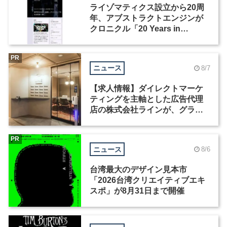
ライゾマティクス設立から20周
年、アブストラクトエンジンが
クロニクル「20 Years in
Motion」を公開
PR
ニュース
8/7
【求人情報】ダイレクトマーケ
ティングを主軸とした広告代理
店の株式会社ラインが、グラフ
ィックデザイナーを募集
PR
ニュース
8/6
台湾最大のデザイン見本市
「2026台湾クリエイティブエキ
スポ」が8月31日まで開催