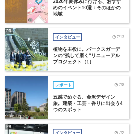
2026年夏休みに行ける、おすす
めのイベント10選：そのほかの
地域
PR
インタビュー
7/13
植物を主役に。パークスガーデ
ンの“残して磨く”リニューアル
プロジェクト（1）
レポート
7/8
五感でめぐる、金沢デザイン
旅。建築・工芸・香りに出会う4
つのスポット
PR
インタビュー
7/2