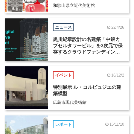
和歌山県立近代美術館
ニュース
22/4/26
黒川紀章設計の名建築「中銀カ
プセルタワービル」を3次元で保
存するクラウドファンディング
がスタート
イベント
16/12/2
特別展示 ル・コルビュジエの建
築模型
広島市現代美術館
レポート
15/11/10