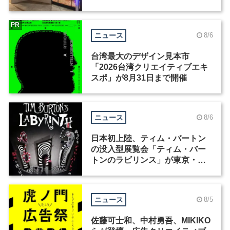
ィックデザイナーを募集
PR
ニュース
8/6
台湾最大のデザイン見本市
「2026台湾クリエイティブエキ
スポ」が8月31日まで開催
ニュース
8/6
日本初上陸、ティム・バートン
の没入型展覧会「ティム・バー
トンのラビリンス」が東京・豊
洲で開催
ニュース
8/5
佐藤可士和、中村勇吾、MIKIKO