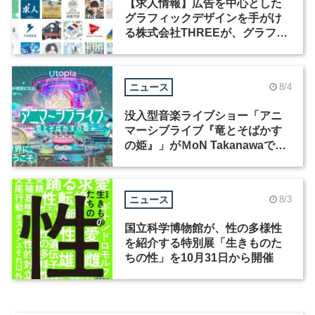
【求人情報】広告を中心とした
グラフィックデザインを手がけ
る株式会社THREEが、グラフィ
ックデザイナーを募集
ニュース
8/4
没入型音楽ライブショー「アニ
マーシブライブ『竜とそばかす
の姫』」がＭoN Takanawaで開
催
ニュース
8/3
国立科学博物館が、性の多様性
を紹介する特別展「生きものた
ちの性」を10月31日から開催