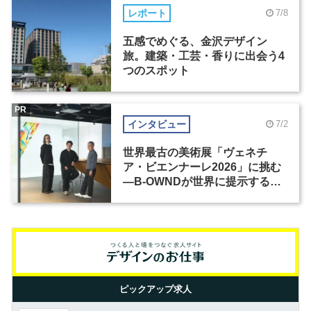
レポート
7/8
五感でめぐる、金沢デザイン
旅。建築・工芸・香りに出会う4
つのスポット
PR
インタビュー
7/2
世界最古の美術展「ヴェネチ
ア・ビエンナーレ2026」に挑む
―B-OWNDが世界に提示する美
の基準とは？（前編）
ピックアップ求人