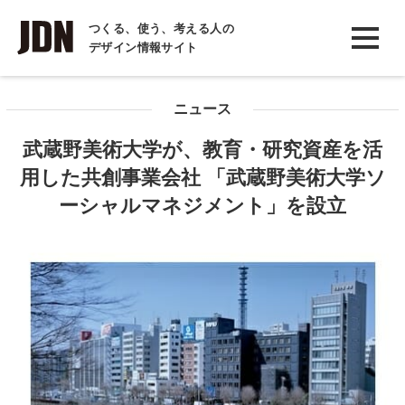
INTERVIEW
つくる、使う、考える人の
デザイン情報サイト
インタビュー
REPORT
ニュース
レポート
武蔵野美術大学が、教育・研究資産を活
COLUMN
⽤した共創事業会社 「武蔵野美術⼤学ソ
コラム
ーシャルマネジメント」を設立