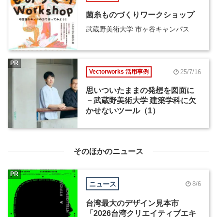
菌糸ものづくりワークショップ
武蔵野美術大学 市ヶ谷キャンパス
PR
25/7/16
Vectorworks 活用事例
思いついたままの発想を図面に
－武蔵野美術大学 建築学科に欠
かせないツール（1）
そのほかのニュース
PR
ニュース
8/6
台湾最大のデザイン見本市
「2026台湾クリエイティブエキ