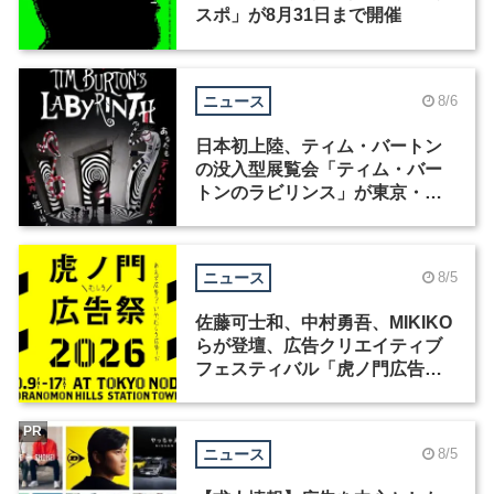
スポ」が8月31日まで開催
ニュース
8/6
日本初上陸、ティム・バートン
の没入型展覧会「ティム・バー
トンのラビリンス」が東京・豊
洲で開催
ニュース
8/5
佐藤可士和、中村勇吾、MIKIKO
らが登壇、広告クリエイティブ
フェスティバル「虎ノ門広告
祭」の第2回が開催
PR
ニュース
8/5