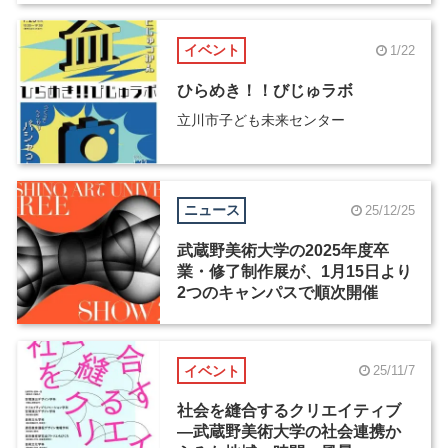
イベント
1/22
ひらめき！！びじゅラボ
立川市子ども未来センター
ニュース
25/12/25
武蔵野美術大学の2025年度卒
業・修了制作展が、1月15日より
2つのキャンパスで順次開催
イベント
25/11/7
社会を縫合するクリエイティブ
―武蔵野美術大学の社会連携か