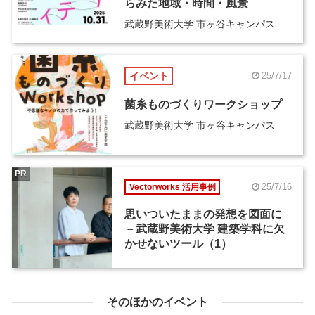
らみた地域・時間・風景
武蔵野美術大学 市ヶ谷キャンパス
イベント
25/7/17
菌糸ものづくりワークショップ
武蔵野美術大学 市ヶ谷キャンパス
PR
25/7/16
Vectorworks 活用事例
思いついたままの発想を図面に
－武蔵野美術大学 建築学科に欠
かせないツール（1）
そのほかのイベント