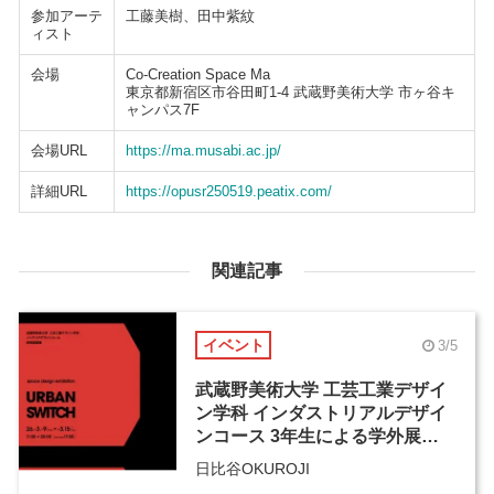
参加アーテ
工藤美樹、田中紫紋
ィスト
会場
Co-Creation Space Ma
東京都新宿区市谷田町1-4 武蔵野美術大学 市ヶ谷キ
ャンパス7F
会場URL
https://ma.musabi.ac.jp/
詳細URL
https://opusr250519.peatix.com/
関連記事
イベント
3/5
武蔵野美術大学 工芸工業デザイ
ン学科 インダストリアルデザイ
ンコース 3年生による学外展
「URBAN SWITCH」
日比谷OKUROJI