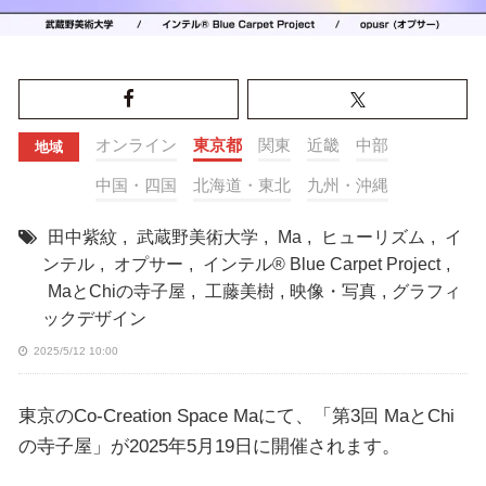
オンライン
東京都
関東
近畿
中部
地域
中国・四国
北海道・東北
九州・沖縄
田中紫紋
,
武蔵野美術大学
,
Ma
,
ヒューリズム
,
イ
ンテル
,
オプサー
,
インテル® Blue Carpet Project
,
MaとChiの寺子屋
,
工藤美樹
,
映像・写真
,
グラフィ
ックデザイン
2025/5/12 10:00
東京のCo-Creation Space Maにて、「第3回 MaとChi
の寺子屋」が2025年5月19日に開催されます。