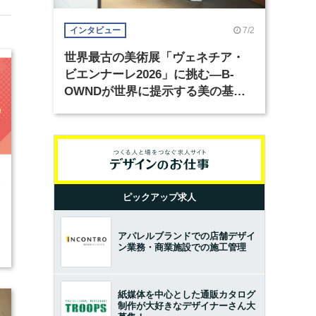
7/2
インタビュー
世界最古の美術展「ヴェネチア・
ビエンナーレ2026」に挑む―B-
OWNDが世界に提示する美の基準
とは？（前編）
3
ピックアップ求人
アパレルブランドでの店舗デザイ
ン業務・商業施設での施工管理
紙媒体を中心とした通販カタログ
制作が大好きなデザイナーさん大