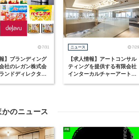
7/31
7/2
ニュース
報】ブランディング
【求人情報】アートコンサル
会社のレガン株式会
ティングを提供する有限会社
ランドディレクター
インターカルチャーアート
種を募集
が、インテリアデザイナーな
ど2職種を募集
ほかのニュース
PR