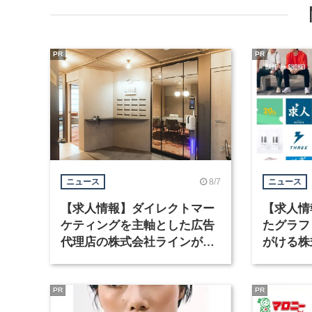
PR
PR
8/7
ニュース
ニュース
【求人情報】ダイレクトマー
【求人情
ケティングを主軸とした広告
たグラフ
代理店の株式会社ラインが、
がける株
グラフィックデザイナーを募
ラフィッ
集
PR
PR