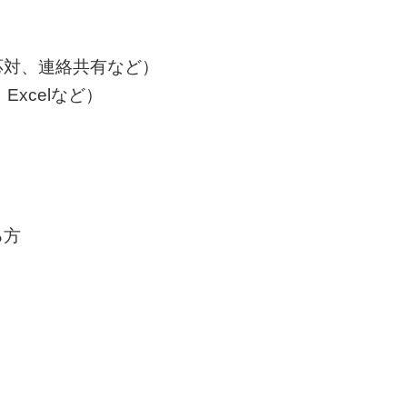
応対、連絡共有など）
t、Excelなど）
る方