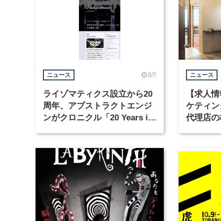
8/7
ニュース
ニュース
ライゾマティクス設立から20
【求人情
周年、アブストラクトエンジ
ケティン
ンがクロニクル「20 Years in
代理店の
Motion」を公開
グラフィ
集