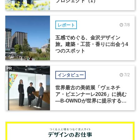
プロジェクト（1）
レポート
7/8
五感でめぐる、金沢デザイン
旅。建築・工芸・香りに出会う4
つのスポット
PR
インタビュー
7/2
世界最古の美術展「ヴェネチ
ア・ビエンナーレ2026」に挑む
―B-OWNDが世界に提示する美
の基準とは？（前編）