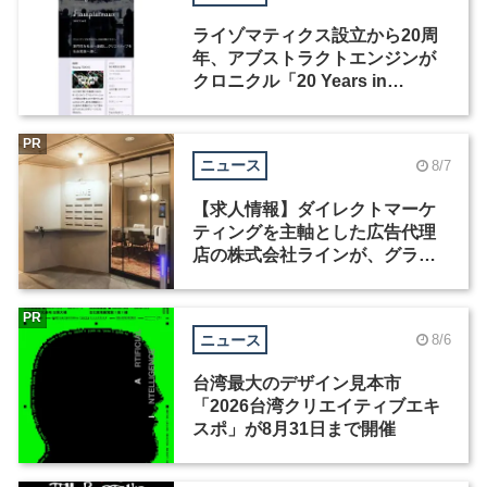
ライゾマティクス設立から20周
年、アブストラクトエンジンが
クロニクル「20 Years in
Motion」を公開
PR
ニュース
8/7
【求人情報】ダイレクトマーケ
ティングを主軸とした広告代理
店の株式会社ラインが、グラフ
ィックデザイナーを募集
PR
ニュース
8/6
台湾最大のデザイン見本市
「2026台湾クリエイティブエキ
スポ」が8月31日まで開催