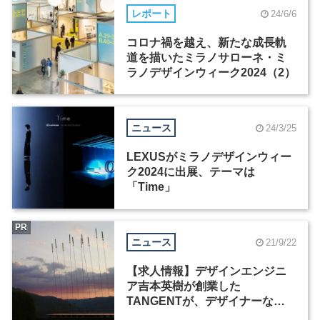
レポート
24/6/6
コロナ禍を越え、新たな成長軌
道を描いたミラノサローネ・ミ
ラノデザインウィーク2024（2）
ニュース
24/3/25
LEXUSがミラノデザインウィー
ク2024に出展、テーマは
「Time」
PR
ニュース
21/9/22
【求人情報】デザインエンジニ
ア吉本英樹が創業した
TANGENTが、デザイナーなど3
職種を募集