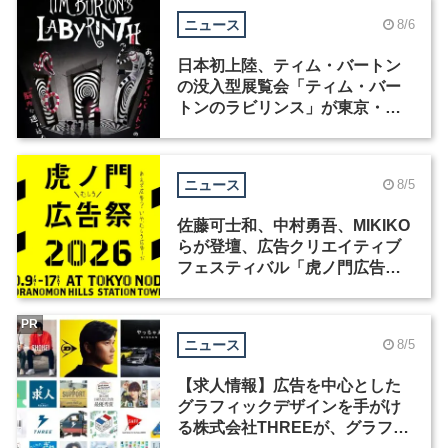
ニュース
8/6
日本初上陸、ティム・バートン
の没入型展覧会「ティム・バー
トンのラビリンス」が東京・豊
洲で開催
ニュース
8/5
佐藤可士和、中村勇吾、MIKIKO
らが登壇、広告クリエイティブ
フェスティバル「虎ノ門広告
祭」の第2回が開催
PR
ニュース
8/5
【求人情報】広告を中心とした
グラフィックデザインを手がけ
る株式会社THREEが、グラフィ