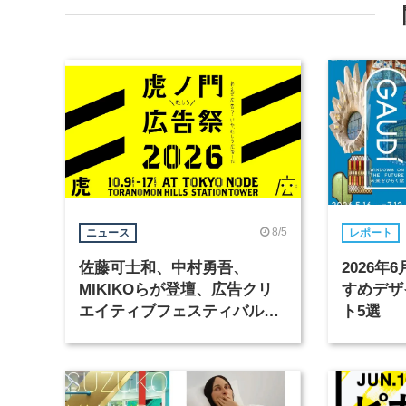
8/5
ニュース
レポート
佐藤可士和、中村勇吾、
2026
MIKIKOらが登壇、広告クリ
すめデザ
エイティブフェスティバル
ト5選
「虎ノ門広告祭」の第2回が開
催