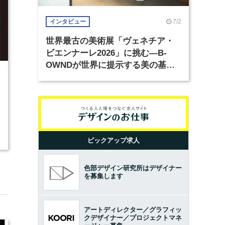
7/2
インタビュー
世界最古の美術展「ヴェネチア・
ビエンナーレ2026」に挑む―B-
OWNDが世界に提示する美の基準
とは？（前編）
3
ピックアップ求人
色部デザイン研究所はデザイナー
を募集します
アートディレクター／グラフィッ
クデザイナー／プロジェクトマネ