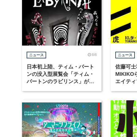
8/6
ニュース
ニュース
日本初上陸、ティム・バート
佐藤可士
ンの没入型展覧会「ティム・
MIKI
バートンのラビリンス」が東
エイティ
京・豊洲で開催
「虎ノ門
催