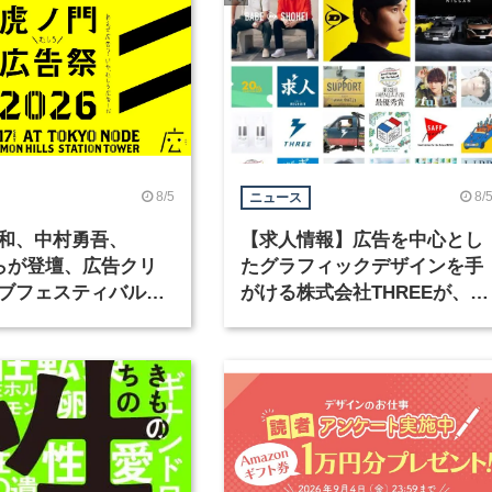
8/5
8/
ニュース
和、中村勇吾、
【求人情報】広告を中心とし
KOらが登壇、広告クリ
たグラフィックデザインを手
ブフェスティバル
がける株式会社THREEが、グ
広告祭」の第2回が開
ラフィックデザイナーを募集