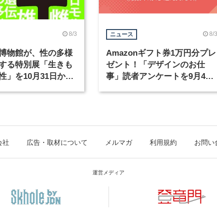
8/3
8/
ニュース
博物館が、性の多様
Amazonギフト券1万円分プレ
する特別展「生きも
ゼント！「デザインのお仕
性」を10月31日から
事」読者アンケートを9月4日
まで実施中！
会社
広告・取材について
メルマガ
利用規約
お問い
運営メディア