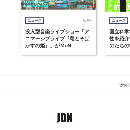
8/4
ニュース
ニュース
没入型音楽ライブショー「ア
国立科学
ニマーシブライブ『竜とそば
性を紹介
かすの姫』」がＭoN
のたちの
Takanawaで開催
開催
運営