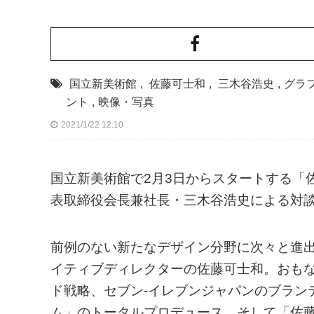
国立新美術館
,
佐藤可士和
,
三木谷浩史
,
グラ
ント
,
映像・写真
2021/1/22 12:10
国立新美術館で2月3日からスタートする「
表取締役会長兼社長・三木谷浩史による対談
前例のない新たなデザイン分野に次々と進
イティブディレクターの佐藤可士和。おも
ド戦略、セブン-イレブンジャパンのブラン
ム」のトータルプロデュース、そして「佐