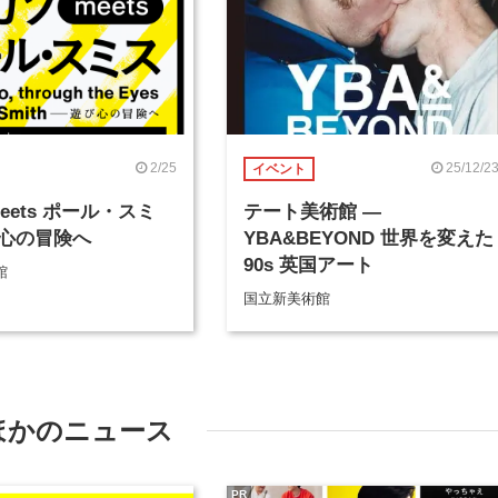
2/25
25/12/2
イベント
eets ポール・スミ
テート美術館 ―
心の冒険へ
YBA&BEYOND 世界を変えた
90s 英国アート
館
国立新美術館
ほかのニュース
PR