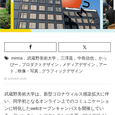
minna
,
武蔵野美術大学
,
三澤遥
,
中島信也
,
かっ
ぴー
,
プロダクトデザイン
,
メディアデザイン
,
アー
ト
,
映像・写真
,
グラフィックデザイン
2020/6/9 13:00
武蔵野美術大学は、新型コロナウィルス感染拡大に伴
い、同学初となるオンライン上でのコミュニケーショ
ンに特化したwebオープンキャンパスを開催してい