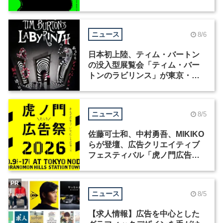
ニュース
8/6
日本初上陸、ティム・バートン
の没入型展覧会「ティム・バー
トンのラビリンス」が東京・豊
洲で開催
ニュース
8/5
佐藤可士和、中村勇吾、MIKIKO
らが登壇、広告クリエイティブ
フェスティバル「虎ノ門広告
祭」の第2回が開催
PR
ニュース
8/5
【求人情報】広告を中心とした