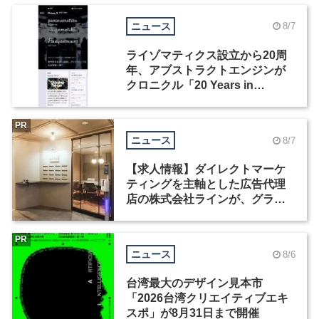
ニュース
8/7
ライゾマティクス設立から20周
年、アブストラクトエンジンが
クロニクル「20 Years in
Motion」を公開
PR
ニュース
8/7
【求人情報】ダイレクトマーケ
ティングを主軸とした広告代理
店の株式会社ラインが、グラフ
ィックデザイナーを募集
PR
ニュース
8/6
台湾最大のデザイン見本市
「2026台湾クリエイティブエキ
スポ」が8月31日まで開催