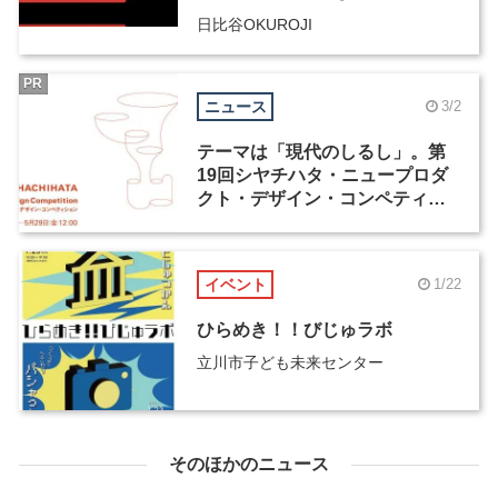
「URBAN SWITCH」
日比谷OKUROJI
PR
ニュース
3/2
テーマは「現代のしるし」。第
19回シヤチハタ・ニュープロダ
クト・デザイン・コンペティシ
ョンが4月1日より応募受付開始
イベント
1/22
ひらめき！！びじゅラボ
立川市子ども未来センター
そのほかのニュース