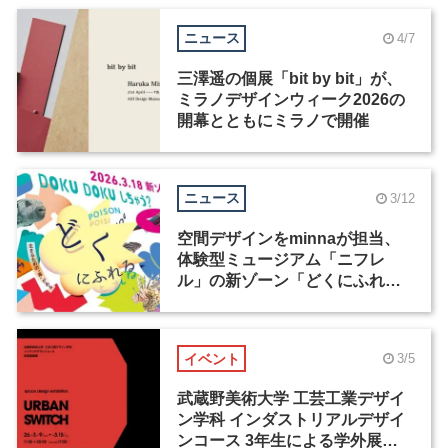
ニュース
4/7
三澤遥の個展「bit by bit」が、
ミラノデザインウィーク2026の
開幕とともにミラノで開催
ニュース
3/12
空間デザインをminnaが担当、
体験型ミュージアム「ニフレ
ル」の新ゾーン「どくにふれ
る」が3月18日にオープン
イベント
3/5
武蔵野美術大学 工芸工業デザイ
ン学科 インダストリアルデザイ
ンコース 3年生による学外展