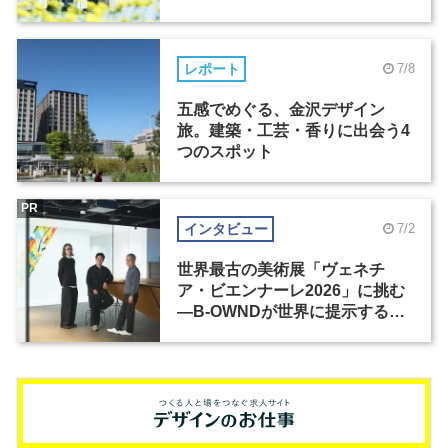
レポート
7/8
五感でめぐる、金沢デザイン
旅。建築・工芸・香りに出会う4
つのスポット
PR
インタビュー
7/2
世界最古の美術展「ヴェネチ
ア・ビエンナーレ2026」に挑む
―B-OWNDが世界に提示する美
の基準とは？（前編）