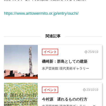
https://www.arttowermito.or.jp/entry/ouchi/
関連記事
イベント
25/9/19
磯崎新：群島としての建築
水戸芸術館 現代美術ギャラリー
イベント
23/10/19
今村源 遅れるものの行方