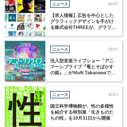
ニュース
8/5
【求人情報】広告を中心とした
グラフィックデザインを手がけ
る株式会社THREEが、グラフィ
ックデザイナーを募集
ニュース
8/4
没入型音楽ライブショー「アニ
マーシブライブ『竜とそばかす
の姫』」がＭoN Takanawaで開
催
ニュース
8/3
国立科学博物館が、性の多様性
を紹介する特別展「生きものた
ちの性」を10月31日から開催