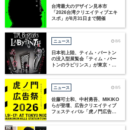
台湾最大のデザイン見本市
「2026台湾クリエイティブエキ
スポ」が8月31日まで開催
ニュース
8/6
日本初上陸、ティム・バートン
の没入型展覧会「ティム・バー
トンのラビリンス」が東京・豊
洲で開催
ニュース
8/5
佐藤可士和、中村勇吾、MIKIKO
らが登壇、広告クリエイティブ
フェスティバル「虎ノ門広告
祭」の第2回が開催
PR