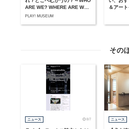
れ？どこへむかうの？～WHO
い、おす
ARE WE? WHERE ARE WE
＆アート
GOING?
PLAY! MUSEUM
その
PR
8/7
ニュース
ニュース