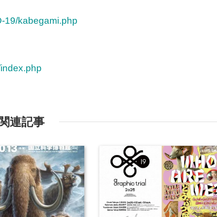
D-19/kabegami.php
/index.php
関連記事