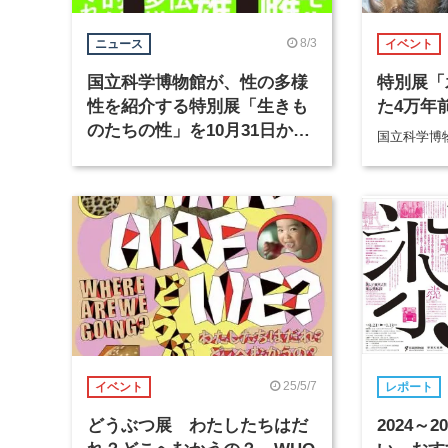
8/3
ニュース
イベント
国立科学博物館が、性の多様
特別展「
性を紹介する特別展「生きも
た4万年
のたちの性」を10月31日から
国立科学博
開催
25/5/7
イベント
レポート
どうぶつ展 わたしたちはだ
2024～