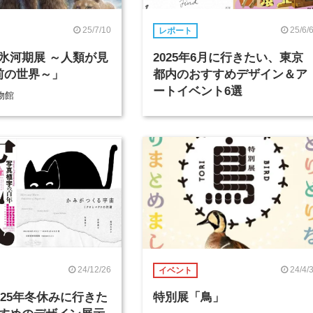
25/7/10
25/6/
レポート
氷河期展 ～人類が見
2025年6月に行きたい、東京
前の世界～」
都内のおすすめデザイン＆ア
ートイベント6選
物館
24/12/26
24/4/
イベント
2025年冬休みに行きた
特別展「鳥」