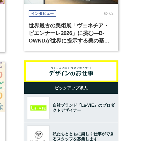
7/2
6
インタビュー
世界最古の美術展「ヴェネチア・
ビエンナーレ2026」に挑む―B-
OWNDが世界に提示する美の基準
とは？（前編）
ピックアップ求人
自社ブランド『La-VIE』のプロダ
クトデザイナー
3
私たちとともに楽しく仕事ができ
るスタッフを募集します