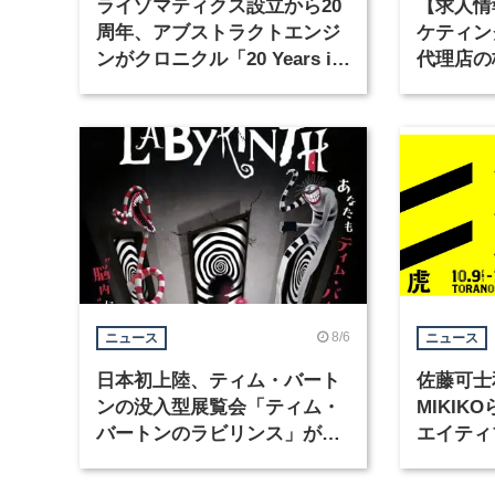
ライゾマティクス設立から20
【求人情
周年、アブストラクトエンジ
ケティン
ンがクロニクル「20 Years in
代理店の
Motion」を公開
グラフィ
集
8/6
ニュース
ニュース
日本初上陸、ティム・バート
佐藤可士
ンの没入型展覧会「ティム・
MIKI
バートンのラビリンス」が東
エイティ
京・豊洲で開催
「虎ノ門
催