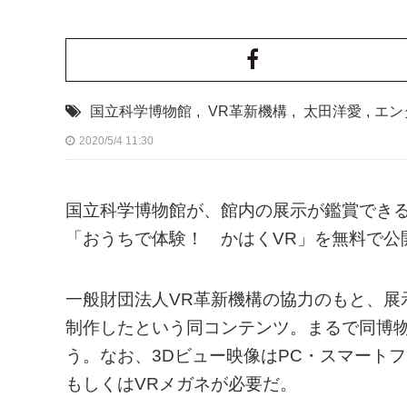
国立科学博物館
,
VR革新機構
,
太田洋愛
,
エン
2020/5/4 11:30
国立科学博物館が、館内の展示が鑑賞できる
「おうちで体験！ かはくVR」を無料で公
一般財団法人VR革新機構の協力のもと、展
制作したという同コンテンツ。まるで同博
う。なお、3Dビュー映像はPC・スマート
もしくはVRメガネが必要だ。