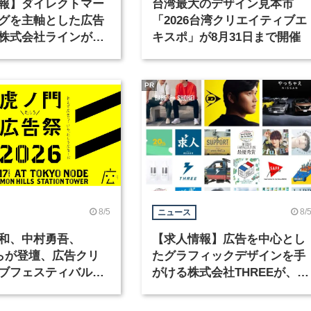
報】ダイレクトマー
台湾最大のデザイン見本市
グを主軸とした広告
「2026台湾クリエイティブエ
株式会社ラインが、
キスポ」が8月31日まで開催
ックデザイナーを募
PR
8/5
8/
ニュース
和、中村勇吾、
【求人情報】広告を中心とし
KOらが登壇、広告クリ
たグラフィックデザインを手
ブフェスティバル
がける株式会社THREEが、グ
広告祭」の第2回が開
ラフィックデザイナーを募集