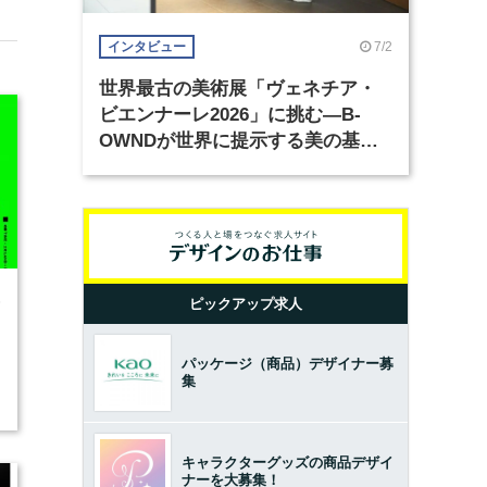
7/2
インタビュー
世界最古の美術展「ヴェネチア・
ビエンナーレ2026」に挑む―B-
OWNDが世界に提示する美の基準
とは？（前編）
6
ピックアップ求人
パッケージ（商品）デザイナー募
集
キャラクターグッズの商品デザイ
ナーを大募集！