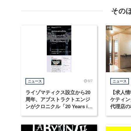
その
PR
8/7
ニュース
ニュース
ライゾマティクス設立から20
【求人情
周年、アブストラクトエンジ
ケティン
ンがクロニクル「20 Years in
代理店の
Motion」を公開
グラフィ
集