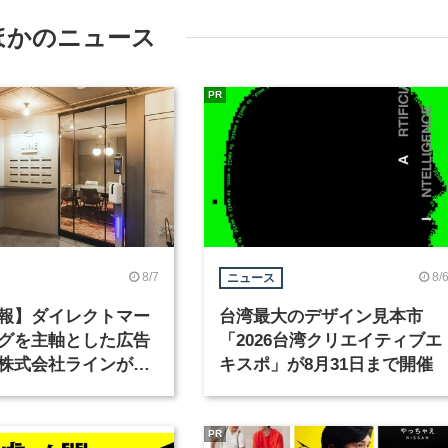
ほかのニュース
PR
8/7
8/
ニュース
報】ダイレクトマー
台湾最大のデザイン見本市
グを主軸とした広告
「2026台湾クリエイティブエ
株式会社ラインが、
キスポ」が8月31日まで開催
ックデザイナーを募
PR