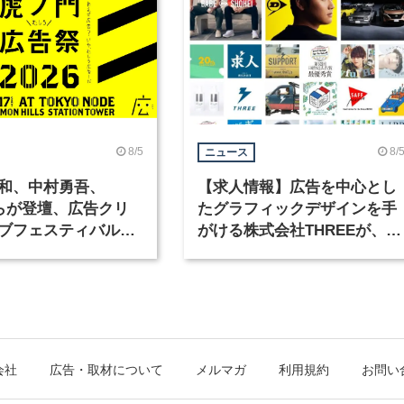
8/5
8/
ニュース
和、中村勇吾、
【求人情報】広告を中心とし
KOらが登壇、広告クリ
たグラフィックデザインを手
ブフェスティバル
がける株式会社THREEが、グ
広告祭」の第2回が開
ラフィックデザイナーを募集
会社
広告・取材について
メルマガ
利用規約
お問い