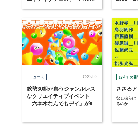
「虎ノ門広告祭」の第2回が開
Now」
催
22/9/2
ニュース
おすすめ書
総勢30組が集うジャンルレス
ささるア
なクリエイティブイベント
なぜ彼らは
「六本木なんでもデイ」が9月
るのか
17日から2日間開催