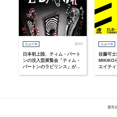
8/6
ニュース
ニュース
日本初上陸、ティム・バート
佐藤可士
ンの没入型展覧会「ティム・
MIKI
バートンのラビリンス」が東
エイティ
京・豊洲で開催
「虎ノ門
催
運営