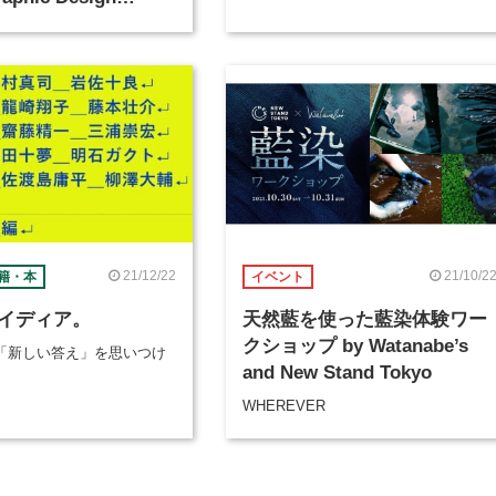
が開催
21/12/22
21/10/2
籍・本
イベント
イディア。
天然藍を使った藍染体験ワー
クショップ by Watanabe’s
「新しい答え」を思いつけ
and New Stand Tokyo
WHEREVER