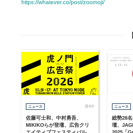
https://whatever.co/post/zoomoji/
8/5
ニュース
ニュース
佐藤可士和、中村勇吾、
総勢28
MIKIKOらが登壇、広告クリ
壇、JA
エイティブフェスティバル
2025「Gr