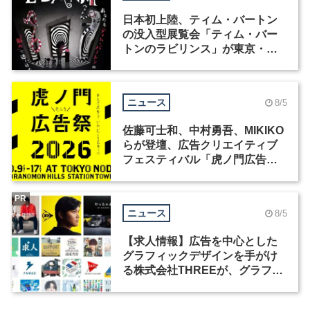
日本初上陸、ティム・バートン
の没入型展覧会「ティム・バー
トンのラビリンス」が東京・豊
洲で開催
ニュース
8/5
佐藤可士和、中村勇吾、MIKIKO
らが登壇、広告クリエイティブ
フェスティバル「虎ノ門広告
祭」の第2回が開催
PR
ニュース
8/5
【求人情報】広告を中心とした
グラフィックデザインを手がけ
る株式会社THREEが、グラフィ
ックデザイナーを募集