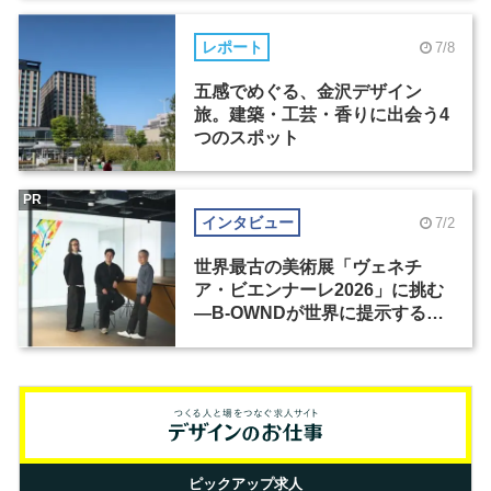
レポート
7/8
五感でめぐる、金沢デザイン
旅。建築・工芸・香りに出会う4
つのスポット
PR
インタビュー
7/2
世界最古の美術展「ヴェネチ
ア・ビエンナーレ2026」に挑む
―B-OWNDが世界に提示する美
の基準とは？（前編）
ピックアップ求人