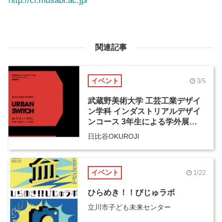
http://ci.musabi.ac.jp/
関連記事
イベント
3/5
武蔵野美術大学 工芸工業デザイ
ン学科 インダストリアルデザイ
ンコース 3年生による学外展
「URBAN SWITCH」
日比谷OKUROJI
イベント
1/22
ひらめき！！びじゅラボ
立川市子ども未来センター