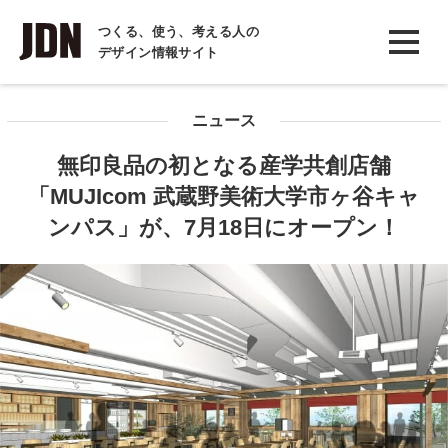
INTERVIEW
つくる、使う、考える人の
デザイン情報サイト
インタビュー
REPORT
ニュース
レポート
無印良品の初となる産学共創店舗
COLUMN
「MUJIcom 武蔵野美術大学市ヶ谷キャ
コラム
ンパス」が、7月18日にオープン！