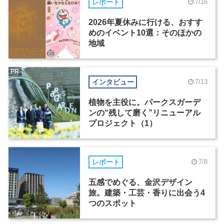
レポート
7/16
2026年夏休みに行ける、おすす
めのイベント10選：そのほかの
地域
PR
インタビュー
7/13
植物を主役に。パークスガーデ
ンの“残して磨く”リニューアル
プロジェクト（1）
レポート
7/8
五感でめぐる、金沢デザイン
旅。建築・工芸・香りに出会う4
つのスポット