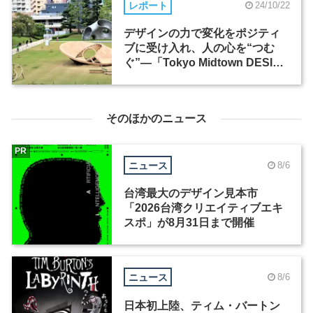
レポート
24/10/22
デザインの力で変化をポジティ
ブに受け入れ、人の心を“つむ
ぐ”―「Tokyo Midtown DESIGN
TOUCH 2024」
そのほかのニュース
PR
ニュース
8/6
台湾最大のデザイン見本市
「2026台湾クリエイティブエキ
スポ」が8月31日まで開催
ニュース
8/6
日本初上陸、ティム・バートン