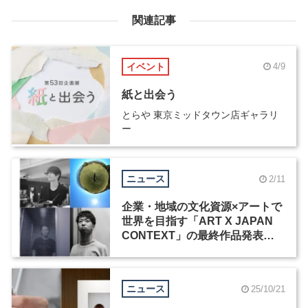
関連記事
イベント
4/9
紙と出会う
とらや 東京ミッドタウン店ギャラリ
ー
ニュース
2/11
企業・地域の文化資源×アートで
世界を目指す「ART X JAPAN
CONTEXT」の最終作品発表・
展示会が開催
ニュース
25/10/21