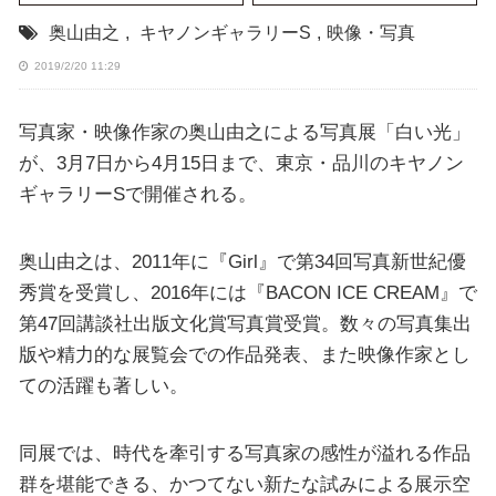
奥山由之
,
キヤノンギャラリーS
,
映像・写真
2019/2/20 11:29
写真家・映像作家の奥山由之による写真展「白い光」
が、3月7日から4月15日まで、東京・品川のキヤノン
ギャラリーSで開催される。
奥山由之は、2011年に『Girl』で第34回写真新世紀優
秀賞を受賞し、2016年には『BACON ICE CREAM』で
第47回講談社出版文化賞写真賞受賞。数々の写真集出
版や精力的な展覧会での作品発表、また映像作家とし
ての活躍も著しい。
同展では、時代を牽引する写真家の感性が溢れる作品
群を堪能できる、かつてない新たな試みによる展示空