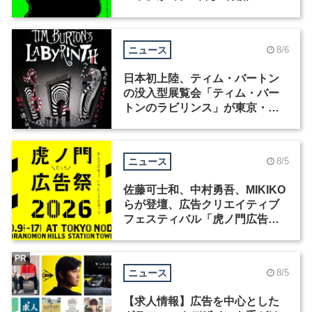
ニュース
8/6
日本初上陸、ティム・バートン
の没入型展覧会「ティム・バー
トンのラビリンス」が東京・豊
洲で開催
ニュース
8/5
佐藤可士和、中村勇吾、MIKIKO
らが登壇、広告クリエイティブ
フェスティバル「虎ノ門広告
祭」の第2回が開催
PR
ニュース
8/5
【求人情報】広告を中心とした