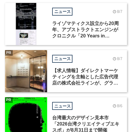
ニュース
8/7
ライゾマティクス設立から20周
年、アブストラクトエンジンが
クロニクル「20 Years in
Motion」を公開
PR
ニュース
8/7
【求人情報】ダイレクトマーケ
ティングを主軸とした広告代理
店の株式会社ラインが、グラフ
ィックデザイナーを募集
PR
ニュース
8/6
台湾最大のデザイン見本市
「2026台湾クリエイティブエキ
スポ」が8月31日まで開催