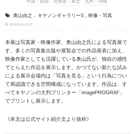
中国・四国
北海道・東北
九州・沖縄
奥山由之
,
キヤノンギャラリーS
,
映像・写真
2019/2/14 13:25
本展は写真家・映像作家、奥山由之氏による写真展で
す。多くの写真集出版や展覧会での作品発表に加え、
映像作家としても活躍している奥山氏が、独自の感性
でとらえた作品を展示します。かつてない新たな試み
による展示会場内は「写真を見る」という行為につい
て再認識できる空間構成になっています。作品は、す
べてキヤノンの大判プリンター「imagePROGRAF」
でプリントし展示します。
《本文は公式サイト紹介文より抜粋》