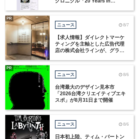
クロニクル「20 Years in
Motion」を公開
PR
ニュース
8/7
【求人情報】ダイレクトマーケ
ティングを主軸とした広告代理
店の株式会社ラインが、グラフ
ィックデザイナーを募集
PR
ニュース
8/6
台湾最大のデザイン見本市
「2026台湾クリエイティブエキ
スポ」が8月31日まで開催
ニュース
8/6
日本初上陸、ティム・バートン