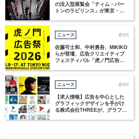
の没入型展覧会「ティム・バー
トンのラビリンス」が東京・豊
洲で開催
ニュース
8/5
佐藤可士和、中村勇吾、MIKIKO
らが登壇、広告クリエイティブ
フェスティバル「虎ノ門広告
祭」の第2回が開催
PR
ニュース
8/5
【求人情報】広告を中心とした
グラフィックデザインを手がけ
る株式会社THREEが、グラフィ
ックデザイナーを募集