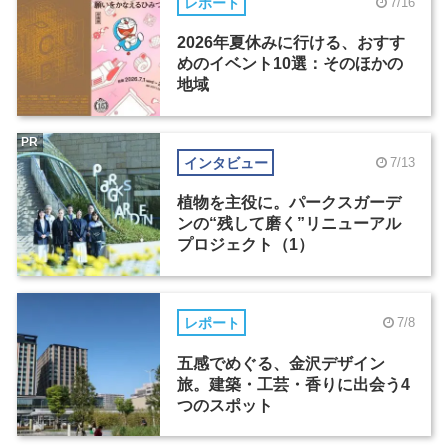
レポート
7/16
2026年夏休みに行ける、おすす
めのイベント10選：そのほかの
地域
PR
インタビュー
7/13
植物を主役に。パークスガーデ
ンの“残して磨く”リニューアル
プロジェクト（1）
レポート
7/8
五感でめぐる、金沢デザイン
旅。建築・工芸・香りに出会う4
つのスポット