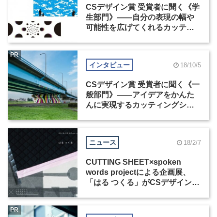
CSデザイン賞 受賞者に聞く《学
生部門》——自分の表現の幅や
可能性を広げてくれるカッティ
ングシート
PR
インタビュー
18/10/5
CSデザイン賞 受賞者に聞く《一
般部門》——アイデアをかんた
んに実現するカッティングシー
トが、新しい可能性をつくる
ニュース
18/2/7
CUTTING SHEET×spoken
words projectによる企画展、
「はる つくる」がCSデザインセ
ンターで開催中
PR