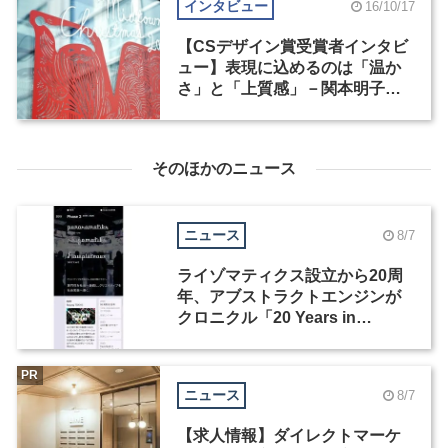
インタビュー
16/10/17
【CSデザイン賞受賞者インタビ
ュー】表現に込めるのは「温か
さ」と「上質感」－関本明子
（2）
そのほかのニュース
ニュース
8/7
ライゾマティクス設立から20周
年、アブストラクトエンジンが
クロニクル「20 Years in
Motion」を公開
PR
ニュース
8/7
【求人情報】ダイレクトマーケ