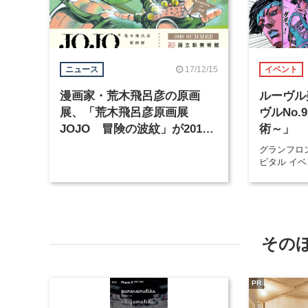
17/12/15
ニュース
イベント
漫画家・荒木飛呂彦の原画
ルーヴル
展、「荒木飛呂彦原画展
ヴルNo
JOJO 冒険の波紋」が2018
術～」
年夏に国立新美術館で開催
グランフロ
ピタル イ
その
PR