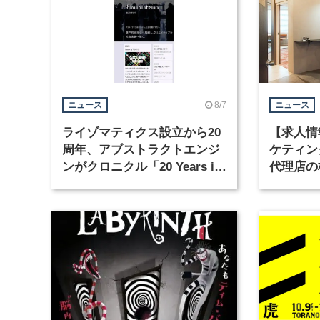
8/7
ニュース
ニュース
ライゾマティクス設立から20
【求人情
周年、アブストラクトエンジ
ケティン
ンがクロニクル「20 Years in
代理店の
Motion」を公開
グラフィ
集