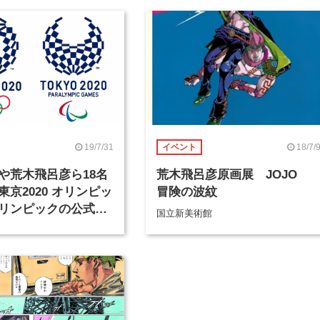
19/7/31
18/7/
イベント
や荒木飛呂彦ら18名
荒木飛呂彦原画展 JOJO
東京2020 オリンピッ
冒険の波紋
リンピックの公式ア
国立新美術館
ターを手がけるアー
が決定