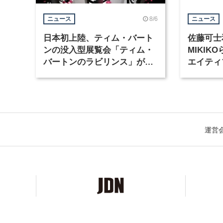
8/6
ニュース
ニュース
日本初上陸、ティム・バート
佐藤可士
ンの没入型展覧会「ティム・
MIKI
バートンのラビリンス」が東
エイティ
京・豊洲で開催
「虎ノ門
催
運営