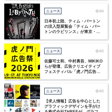
ニュース
8/6
日本初上陸、ティム・バートン
の没入型展覧会「ティム・バー
トンのラビリンス」が東京・豊
洲で開催
ニュース
8/5
佐藤可士和、中村勇吾、MIKIKO
らが登壇、広告クリエイティブ
フェスティバル「虎ノ門広告
祭」の第2回が開催
PR
ニュース
8/5
【求人情報】広告を中心とした
グラフィックデザインを手がけ
る株式会社THREEが、グラフィ