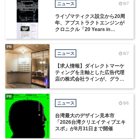
ニュース
8/7
ライゾマティクス設立から20周
年、アブストラクトエンジンが
クロニクル「20 Years in
Motion」を公開
PR
ニュース
8/7
【求人情報】ダイレクトマーケ
ティングを主軸とした広告代理
店の株式会社ラインが、グラフ
ィックデザイナーを募集
PR
ニュース
8/6
台湾最大のデザイン見本市
「2026台湾クリエイティブエキ
スポ」が8月31日まで開催