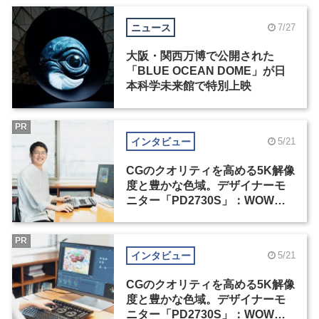
ニュース
7/27
大阪・関西万博で公開された
「BLUE OCEAN DOME」が日
本科学未来館で特別上映
PR
インタビュー
5/21
CGのクオリティを高める5K解像
度と豊かな色域。デザイナーモ
ニター「PD2730S」：WOW塚
島建インタビュー（1）
PR
インタビュー
5/21
CGのクオリティを高める5K解像
度と豊かな色域。デザイナーモ
ニター「PD2730S」：WOW塚