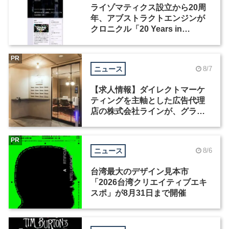
ライゾマティクス設立から20周
年、アブストラクトエンジンが
クロニクル「20 Years in
Motion」を公開
PR
ニュース
8/7
【求人情報】ダイレクトマーケ
ティングを主軸とした広告代理
店の株式会社ラインが、グラフ
ィックデザイナーを募集
PR
ニュース
8/6
台湾最大のデザイン見本市
「2026台湾クリエイティブエキ
スポ」が8月31日まで開催