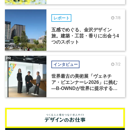
レポート
7/8
五感でめぐる、金沢デザイン
旅。建築・工芸・香りに出会う4
つのスポット
PR
インタビュー
7/2
世界最古の美術展「ヴェネチ
ア・ビエンナーレ2026」に挑む
―B-OWNDが世界に提示する美
の基準とは？（前編）