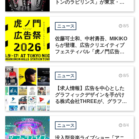
トンのラビリンス」が東京・豊
洲で開催
ニュース
8/5
佐藤可士和、中村勇吾、MIKIKO
らが登壇、広告クリエイティブ
フェスティバル「虎ノ門広告
祭」の第2回が開催
PR
ニュース
8/5
【求人情報】広告を中心とした
グラフィックデザインを手がけ
る株式会社THREEが、グラフィ
ックデザイナーを募集
ニュース
8/4
没入型音楽ライブショー「アニ