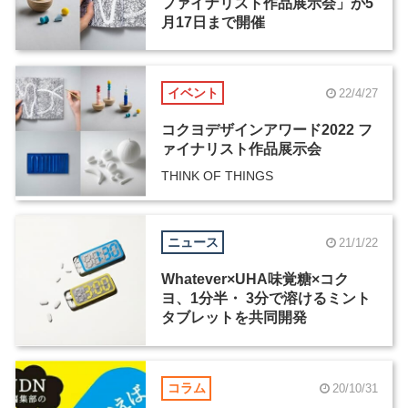
ファイナリスト作品展示会」が5
月17日まで開催
イベント
22/4/27
コクヨデザインアワード2022 フ
ァイナリスト作品展示会
THINK OF THINGS
ニュース
21/1/22
Whatever×UHA味覚糖×コク
ヨ、1分半・ 3分で溶けるミント
タブレットを共同開発
コラム
20/10/31