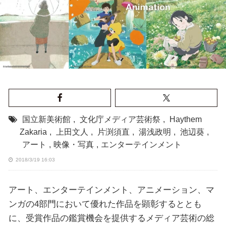
国立新美術館
,
文化庁メディア芸術祭
,
Haythem
Zakaria
,
上田文人
,
片渕須直
,
湯浅政明
,
池辺葵
,
アート
,
映像・写真
,
エンターテインメント
2018/3/19 16:03
アート、エンターテインメント、アニメーション、マ
ンガの4部門において優れた作品を顕彰するととも
に、受賞作品の鑑賞機会を提供するメディア芸術の総