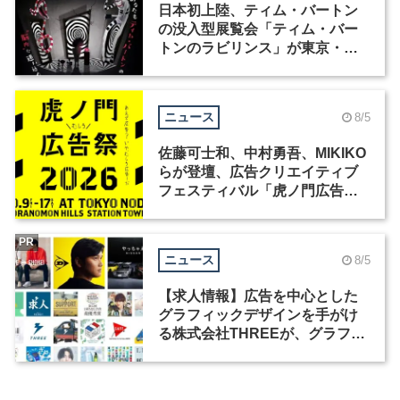
日本初上陸、ティム・バートン
の没入型展覧会「ティム・バー
トンのラビリンス」が東京・豊
洲で開催
ニュース
8/5
佐藤可士和、中村勇吾、MIKIKO
らが登壇、広告クリエイティブ
フェスティバル「虎ノ門広告
祭」の第2回が開催
PR
ニュース
8/5
【求人情報】広告を中心とした
グラフィックデザインを手がけ
る株式会社THREEが、グラフィ
ックデザイナーを募集