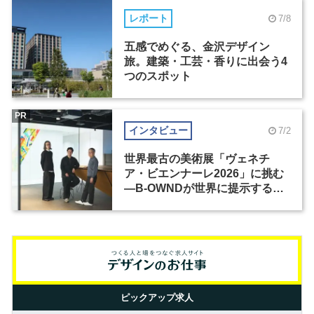
レポート
7/8
五感でめぐる、金沢デザイン
旅。建築・工芸・香りに出会う4
つのスポット
PR
インタビュー
7/2
世界最古の美術展「ヴェネチ
ア・ビエンナーレ2026」に挑む
―B-OWNDが世界に提示する美
の基準とは？（前編）
ピックアップ求人