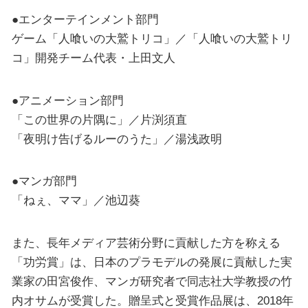
●エンターテインメント部門
ゲーム「人喰いの大鷲トリコ」／「人喰いの大鷲トリ
コ」開発チーム代表・上田文人
●アニメーション部門
「この世界の片隅に」／片渕須直
「夜明け告げるルーのうた」／湯浅政明
●マンガ部門
「ねぇ、ママ」／池辺葵
また、長年メディア芸術分野に貢献した方を称える
「功労賞」は、日本のプラモデルの発展に貢献した実
業家の田宮俊作、マンガ研究者で同志社大学教授の竹
内オサムが受賞した。贈呈式と受賞作品展は、2018年