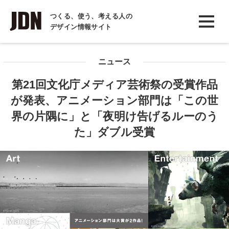
INTERVIEW
つくる、使う、考える人の
デザイン情報サイト
インタビュー
REPORT
ニュース
レポート
第21回文化庁メディア芸術祭の受賞作品
COLUMN
が発表、アニメーション部門は「この世
コラム
界の片隅に」と「夜明け告げるルーのう
た」ダブル受賞