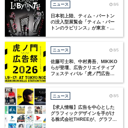
ニュース
8/6
日本初上陸、ティム・バートン
の没入型展覧会「ティム・バー
トンのラビリンス」が東京・豊
洲で開催
ニュース
8/5
佐藤可士和、中村勇吾、MIKIKO
らが登壇、広告クリエイティブ
フェスティバル「虎ノ門広告
祭」の第2回が開催
PR
ニュース
8/5
【求人情報】広告を中心とした
グラフィックデザインを手がけ
る株式会社THREEが、グラフィ
ックデザイナーを募集