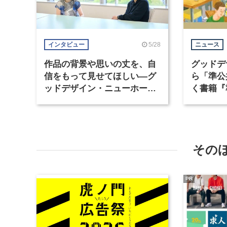
5/28
インタビュー
ニュース
作品の背景や思いの丈を、自
グッドデ
信をもって見せてほしい―グ
ら「準公
ッドデザイン・ニューホープ
く書籍『
賞審査委員長対談（2）
る』が発
その
PR