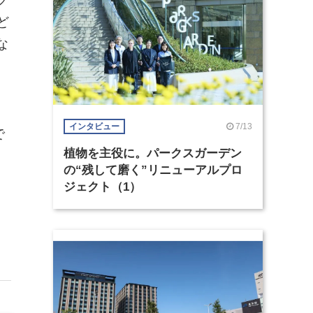
ク
ど
な
、
7/13
インタビュー
で
植物を主役に。パークスガーデン
の“残して磨く”リニューアルプロ
ジェクト（1）