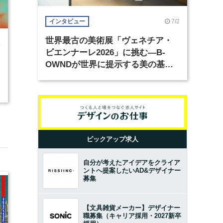
7/2
インタビュー
世界最古の美術展「ヴェネチア・
5
ビエンナーレ2026」に挑む―B-
OWNDが世界に提示する美の基準
とは？（前編）
ピックアップ求人
自分が考えたアイデアをクライア
ントへ提案したいAD&デザイナー
募集
【文具雑貨メーカー】デザイナー
職募集（キャリア採用・2027新卒