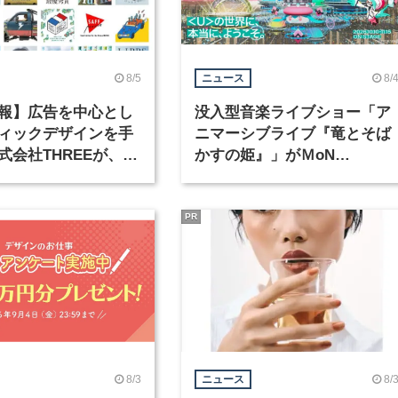
8/5
8/
ニュース
報】広告を中心とし
没入型音楽ライブショー「ア
ィックデザインを手
ニマーシブライブ『竜とそば
式会社THREEが、グ
かすの姫』」がＭoN
クデザイナーを募集
Takanawaで開催
PR
8/3
8/
ニュース