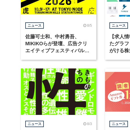
8/5
ニュース
ニュース
佐藤可士和、中村勇吾、
【求人情
MIKIKOらが登壇、広告クリ
たグラフ
エイティブフェスティバル
がける株
「虎ノ門広告祭」の第2回が開
ラフィッ
催
8/3
ニュース
ニュース