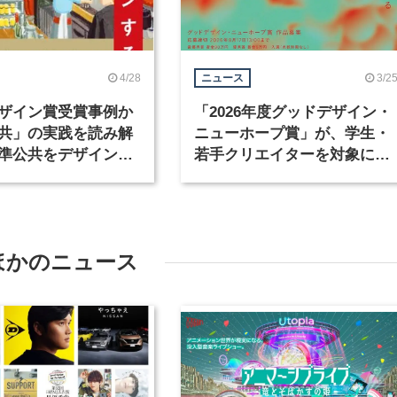
4/28
3/2
ニュース
ザイン賞受賞事例か
「2026年度グッドデザイン・
共」の実践を読み解
ニューホープ賞」が、学生・
準公共をデザインす
若手クリエイターを対象に募
売
集を開始
ほかのニュース