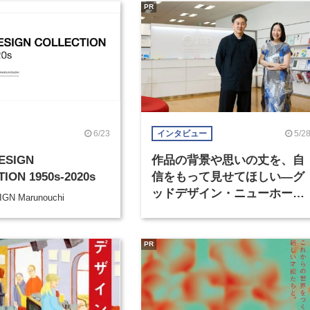
PR
6/23
5/2
インタビュー
ESIGN
作品の背景や思いの丈を、自
ION 1950s-2020s
信をもって見せてほしい―グ
ッドデザイン・ニューホープ
GN Marunouchi
賞審査委員長対談（1）
PR