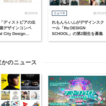
25/3/18
25/1/2
ニュース
「ディストピアの出
れもんらいふがデザインスク
築デザインコンペ
ール「Re:DESIGN
l City Design
SCHOOL」の第2期生を募集
tition」が4月からエン
始
ほかのニュース