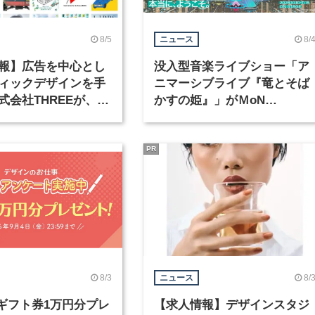
8/5
8/
ニュース
報】広告を中心とし
没入型音楽ライブショー「ア
ィックデザインを手
ニマーシブライブ『竜とそば
式会社THREEが、グ
かすの姫』」がＭoN
クデザイナーを募集
Takanawaで開催
PR
8/3
8/
ニュース
nギフト券1万円分プレ
【求人情報】デザインスタジ