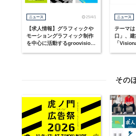
25/4/1
ニュース
ニュース
【求人情報】グラフィックや
テーマは
モーショングラフィック制作
口」、建
を中心に活動するgroovisions
「Visiona
が、グラフィックデザイナー
Compe
を募集
トリー開
その
PR