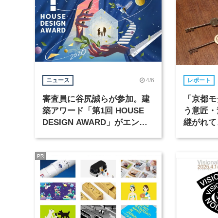
4/6
ニュース
レポート
審査員に谷尻誠らが参加。建
「京都モ
築アワード「第1回 HOUSE
う意匠・
DESIGN AWARD」がエント
継がれて
リー受付中
PR