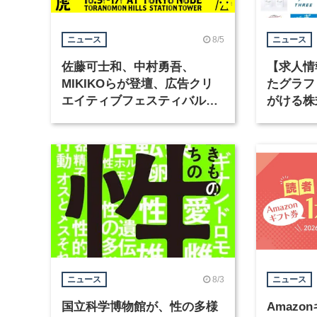
8/5
ニュース
ニュース
佐藤可士和、中村勇吾、
【求人情
MIKIKOらが登壇、広告クリ
たグラフ
エイティブフェスティバル
がける株
「虎ノ門広告祭」の第2回が開
ラフィッ
催
8/3
ニュース
ニュース
国立科学博物館が、性の多様
Amazo