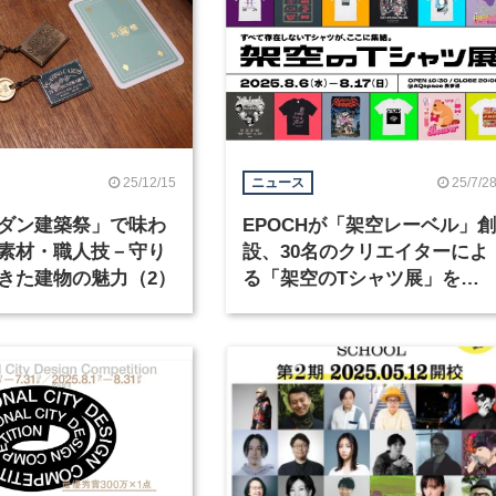
25/12/15
25/7/2
ニュース
ダン建築祭」で味わ
EPOCHが「架空レーベル」創
素材・職人技－守り
設、30名のクリエイターによ
きた建物の魅力（2）
る「架空のTシャツ展」を開
催