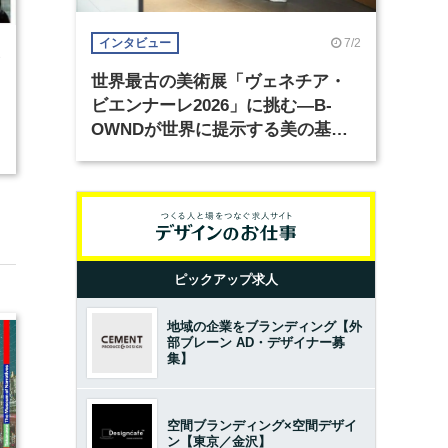
7/2
インタビュー
3
世界最古の美術展「ヴェネチア・
ビエンナーレ2026」に挑む―B-
OWNDが世界に提示する美の基準
とは？（前編）
ピックアップ求人
地域の企業をブランディング【外
部ブレーン AD・デザイナー募
集】
空間ブランディング×空間デザイ
ン【東京／金沢】