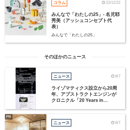
コラム
22/12/22
みんなで「わたしの25」- 名児耶
秀美（アッシュコンセプト代
表）
みんなで「わたしの25」
そのほかのニュース
ニュース
8/7
ライゾマティクス設立から20周
年、アブストラクトエンジンが
クロニクル「20 Years in
Motion」を公開
PR
ニュース
8/7