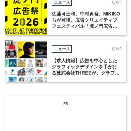
ニュース
8/5
佐藤可士和、中村勇吾、MIKIKO
らが登壇、広告クリエイティブ
フェスティバル「虎ノ門広告
祭」の第2回が開催
PR
ニュース
8/5
【求人情報】広告を中心とした
グラフィックデザインを手がけ
る株式会社THREEが、グラフィ
ックデザイナーを募集
PR