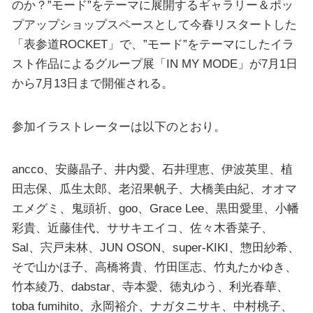
のか？”モード”をテーマに展開するギャラリー＆ポッ
プアップショップスペースとして今春リスタートした
「表参道ROCKET」で、”モード”をテーマにしたイラ
スト作品によるグループ展「IN MY MODE」が7月1日
から7月13日まで開催される。
参加イラストレーターは以下のとおり。
ancco、安藤晶子、井内愛、石井理恵、伊波英里、植
田志保、瓜生太郎、老沼果帆子、大橋美由紀、オオマ
エメグミ、鬼頭祈、goo、Grace Lee、黒田愛里、小幡
彩貴、近藤佳代、ササキエイコ、佐々木香菜子、
Sal、宍戸未林、JUN OSON、super-KIKI、惣田紗希、
そで山かほ子、高橋将貴、竹田匡志、竹丸たかゆき、
竹本綾乃、dabstar、寺本愛、徳丸ゆう、利光春華、
toba fumihito、永岡裕介、ナガタニサキ、中村桃子、