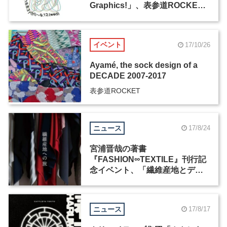
Graphics!」、表参道ROCKET
にて8月31日より開催
イベント
17/10/26
Ayamé, the sock design of a
DECADE 2007-2017
表参道ROCKET
ニュース
17/8/24
宮浦晋哉の著書
『FASHION∞TEXTILE』刊行記
念イベント、「繊維産地とデザ
イナーのコラボレーション展」
が表参道ROCKETで開催
ニュース
17/8/17