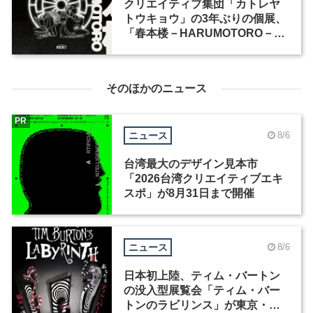
クリエイティブ集団「カトレヤ
トウキョウ」の3年ぶりの個展、
「春本楼－HARUMOTORO－」
が表参道ROCKETで開催
そのほかのニュース
PR
ニュース
8/6
台湾最大のデザイン見本市
「2026台湾クリエイティブエキ
スポ」が8月31日まで開催
ニュース
8/6
日本初上陸、ティム・バートン
の没入型展覧会「ティム・バー
トンのラビリンス」が東京・豊