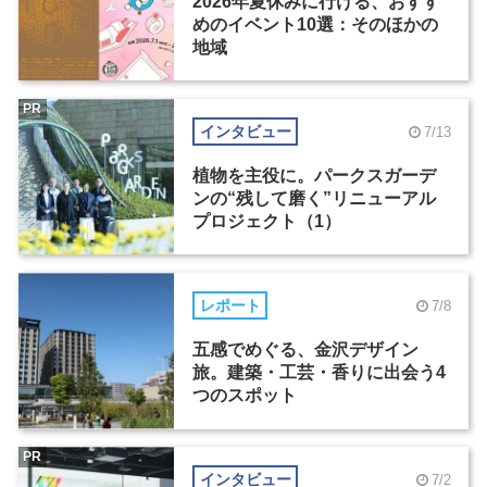
2026年夏休みに行ける、おすす
めのイベント10選：そのほかの
地域
PR
インタビュー
7/13
植物を主役に。パークスガーデ
ンの“残して磨く”リニューアル
プロジェクト（1）
レポート
7/8
五感でめぐる、金沢デザイン
旅。建築・工芸・香りに出会う4
つのスポット
PR
インタビュー
7/2