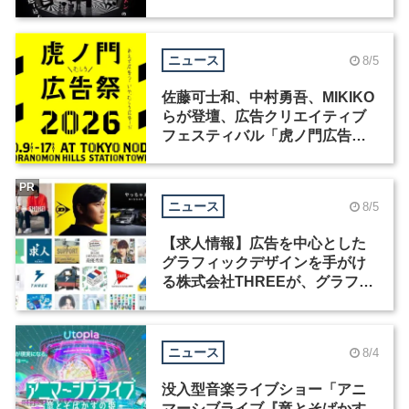
洲で開催
ニュース
8/5
佐藤可士和、中村勇吾、MIKIKO
らが登壇、広告クリエイティブ
フェスティバル「虎ノ門広告
祭」の第2回が開催
PR
ニュース
8/5
【求人情報】広告を中心とした
グラフィックデザインを手がけ
る株式会社THREEが、グラフィ
ックデザイナーを募集
ニュース
8/4
没入型音楽ライブショー「アニ
マーシブライブ『竜とそばかす