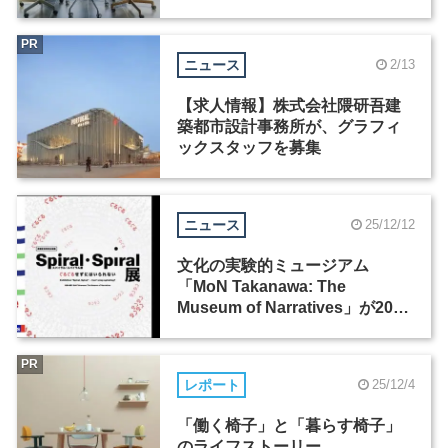
PR
ニュース
2/13
【求人情報】株式会社隈研吾建
築都市設計事務所が、グラフィ
ックスタッフを募集
ニュース
25/12/12
文化の実験的ミュージアム
「MoN Takanawa: The
Museum of Narratives」が2026
年3月28日にオープン
PR
レポート
25/12/4
「働く椅子」と「暮らす椅子」
のライフストーリー