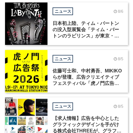
ニュース
8/6
日本初上陸、ティム・バートン
の没入型展覧会「ティム・バー
トンのラビリンス」が東京・豊
洲で開催
ニュース
8/5
佐藤可士和、中村勇吾、MIKIKO
らが登壇、広告クリエイティブ
フェスティバル「虎ノ門広告
祭」の第2回が開催
PR
ニュース
8/5
【求人情報】広告を中心とした
グラフィックデザインを手がけ
る株式会社THREEが、グラフィ