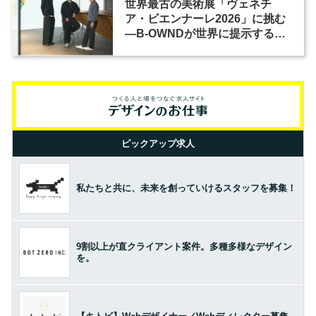
世界最古の美術展「ヴェネチ
ア・ビエンナーレ2026」に挑む
―B-OWNDが世界に提示する美
の基準とは？（前編）
ピックアップ求人
私たちと共に、未来を創っていけるスタッフを募集！
9割以上が直クライアント案件。多種多様なデザイン
を。