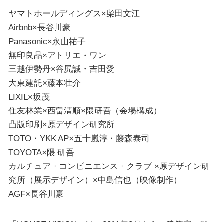
ヤマトホールディングス×柴田文江
Airbnb×長谷川豪
Panasonic×永山祐子
無印良品×アトリエ・ワン
三越伊勢丹×谷尻誠・吉田愛
大東建託×藤本壮介
LIXIL×坂茂
住友林業×西畠清順×隈研吾（会場構成）
凸版印刷×原デザイン研究所
TOTO・YKK AP×五十嵐淳・藤森泰司
TOYOTA×隈 研吾
カルチュア・コンビニエンス・クラブ ×原デザイン研
究所（展示デザイン）×中島信也（映像制作）
AGF×長谷川豪