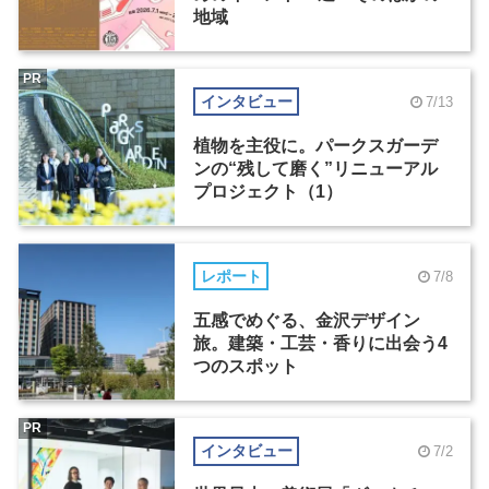
地域
PR
インタビュー
7/13
植物を主役に。パークスガーデ
ンの“残して磨く”リニューアル
プロジェクト（1）
レポート
7/8
五感でめぐる、金沢デザイン
旅。建築・工芸・香りに出会う4
つのスポット
PR
インタビュー
7/2