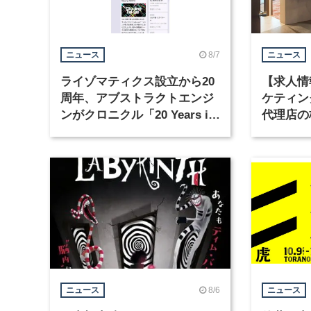
8/7
ニュース
ニュース
ライゾマティクス設立から20
【求人情
周年、アブストラクトエンジ
ケティン
ンがクロニクル「20 Years in
代理店の
Motion」を公開
グラフィ
集
8/6
ニュース
ニュース