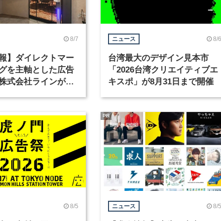
8/7
8/
ニュース
報】ダイレクトマー
台湾最大のデザイン見本市
グを主軸とした広告
「2026台湾クリエイティブエ
株式会社ラインが、
キスポ」が8月31日まで開催
ックデザイナーを募
PR
8/5
8/
ニュース