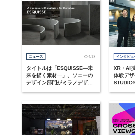
PR
4/13
ニュース
インタビュ
タイトルは「ESQUISSE―未
XR・A
来を描く素材―」、ソニーの
体験デザイ
デザイン部門がミラノデザイ
STUDI
ンウィーク2026に出展
タイピン