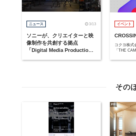
3/13
ニュース
イベント
ソニーが、クリエイターと映
CROSSI
像制作を共創する拠点
コクヨ株式
「Digital Media Production
「THE CA
Center Japan」を開設
その
PR