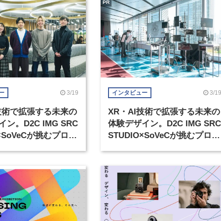
PR
3/19
3/1
ー
インタビュー
I技術で拡張する未来の
XR・AI技術で拡張する未来の
ン。D2C IMG SRC
体験デザイン。D2C IMG SRC
O×SoVeCが挑むプロト
STUDIO×SoVeCが挑むプロト
グ展示の裏側（1）
タイピング展示の裏側（2）