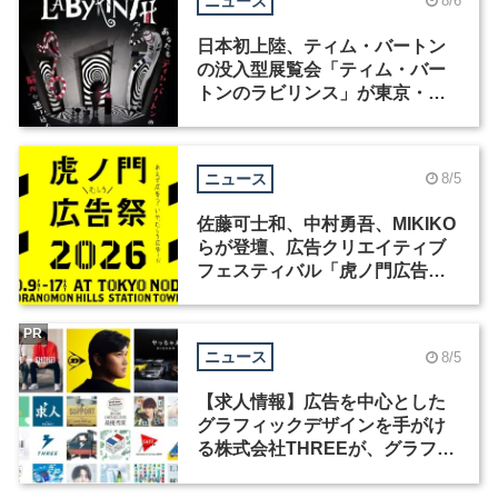
ニュース
8/6
日本初上陸、ティム・バートン
の没入型展覧会「ティム・バー
トンのラビリンス」が東京・豊
洲で開催
ニュース
8/5
佐藤可士和、中村勇吾、MIKIKO
らが登壇、広告クリエイティブ
フェスティバル「虎ノ門広告
祭」の第2回が開催
PR
ニュース
8/5
【求人情報】広告を中心とした
グラフィックデザインを手がけ
る株式会社THREEが、グラフィ
ックデザイナーを募集