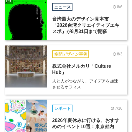
PR
ニュース
8/6
台湾最大のデザイン見本市
「2026台湾クリエイティブエキ
スポ」が8月31日まで開催
空間デザイン事例
8/3
株式会社メルカリ「Culture
Hub」
人と人がつながり、アイデアを加速
させるオフィス
レポート
7/16
2026年夏休みに行ける、おすす
めのイベント10選：東京都内