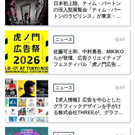
日本初上陸、ティム・バートン
の没入型展覧会「ティム・バー
トンのラビリンス」が東京・豊
洲で開催
ニュース
8/5
佐藤可士和、中村勇吾、MIKIKO
らが登壇、広告クリエイティブ
フェスティバル「虎ノ門広告
祭」の第2回が開催
PR
ニュース
8/5
【求人情報】広告を中心とした
グラフィックデザインを手がけ
る株式会社THREEが、グラフィ
ックデザイナーを募集