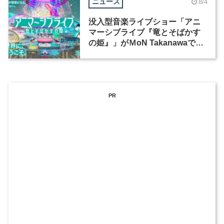
ニュース
8/4
没入型音楽ライブショー「アニ
マーシブライブ『竜とそばかす
の姫』」がＭoN Takanawaで開
催
PR