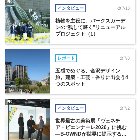
PR
インタビュー
7/13
植物を主役に。パークスガーデ
ンの“残して磨く”リニューアル
プロジェクト（1）
レポート
7/8
五感でめぐる、金沢デザイン
旅。建築・工芸・香りに出会う4
つのスポット
PR
インタビュー
7/2
世界最古の美術展「ヴェネチ
ア・ビエンナーレ2026」に挑む
―B-OWNDが世界に提示する美