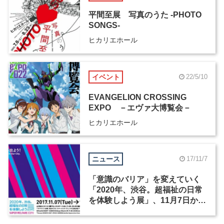
平間至展 写真のうた -PHOTO
SONGS-
ヒカリエホール
イベント
22/5/10
EVANGELION CROSSING
EXPO －エヴァ大博覧会－
ヒカリエホール
ニュース
17/11/7
「意識のバリア」を変えていく
「2020年、渋谷。超福祉の日常
を体験しよう展」、11月7日から
渋谷ヒカリエを中心に開催