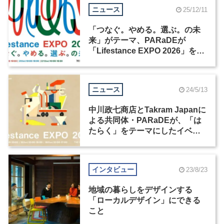
ニュース
25/12/11
「つなぐ。やめる。選ぶ。の未
来」がテーマ、PARaDEが
「Lifestance EXPO 2026」を開
催
ニュース
24/5/13
中川政七商店とTakram Japanに
よる共同体・PARaDEが、「は
たらく」をテーマにしたイベン
ト「Lifestance EXPO 2024」を
開催
インタビュー
23/8/23
地域の暮らしをデザインする
「ローカルデザイン」にできる
こと