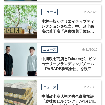
ニュース
22/9/28
小林一毅がクリエイティブディ
レクションを担当、中川政七商
店の菓子店「奈良御菓子製造所
ocasi」が10月22日オープン
ニュース
21/10/18
中川政七商店とTakramが、ビジ
ョナリーブランディングチーム
「PARADE株式会社」を設立
ニュース
21/2/16
中川政七商店初の複合商業施設
「鹿猿狐ビルヂング」が4月14日